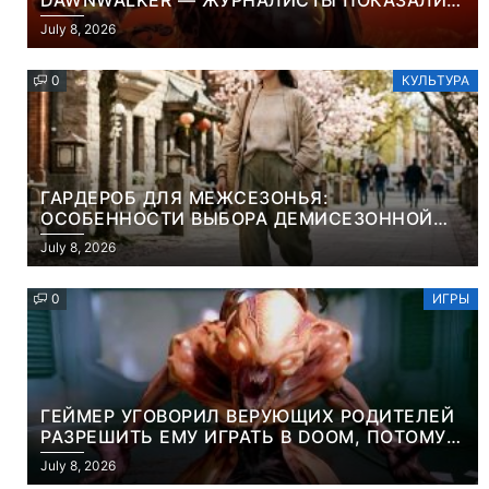
DAWNWALKER — ЖУРНАЛИСТЫ ПОКАЗАЛИ
НАЧАЛО НОВОЙ ИГРЫ ОТ ВЕТЕРАНОВ CD
July 8, 2026
PROJEKT RED
0
КУЛЬТУРА
ГАРДЕРОБ ДЛЯ МЕЖСЕЗОНЬЯ:
ОСОБЕННОСТИ ВЫБОРА ДЕМИСЕЗОННОЙ
ПАРКИ И ЭЛЕГАНТНОГО ЖЕНСКОГО ПЛАЩА
July 8, 2026
0
ИГРЫ
ГЕЙМЕР УГОВОРИЛ ВЕРУЮЩИХ РОДИТЕЛЕЙ
РАЗРЕШИТЬ ЕМУ ИГРАТЬ В DOOM, ПОТОМУ
ЧТО ЭТО ХРИСТИАНСКАЯ ИГРА ПРО
July 8, 2026
УБИЙСТВО ДЕМОНОВ