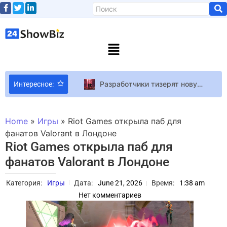
Разработчики тизерят новую угрозу в ARC Raiders с помощью звука
Интересное:
TAYANNA спела с белорусами, но есть нюанс
64-летняя актриса и ведущая «Лото Забавы» Лариса Руснак вышла на подиум Недели моды в Париже
Home
»
Игры
»
Riot Games открыла паб для
Блогерка Алхим “строила глазки” Волошину, на что Анна Тринчер устроила сцену ревности (видео)
фанатов Valorant в Лондоне
Riot Games открыла паб для
Вторая партия: самые знаменитые любовницы
фанатов Valorant в Лондоне
Звезда “Трансформеров 5” Изабелла Мерсед сыграет в новом фильмы по франшизе “Чужой”
Анастасия Приходько раскритиковала актрису Ахеджакову за ситуацию с украинским флагом (фото)
Категория:
Игры
Дата:
June 21, 2026
Время:
1:38 am
Игрок построил в Forza Horizon 6 трассу для заездов в стиле Кена Блока
Нет комментариев
Halo: Campaign Evolved не потребует подписки PS Plus для кооператива с дивана
Разработчик Subnautica 2 назвал “идиотом” пирата, который обратился в техподдержку, и предложил ему “пересмотреть жизненные приоритеты”