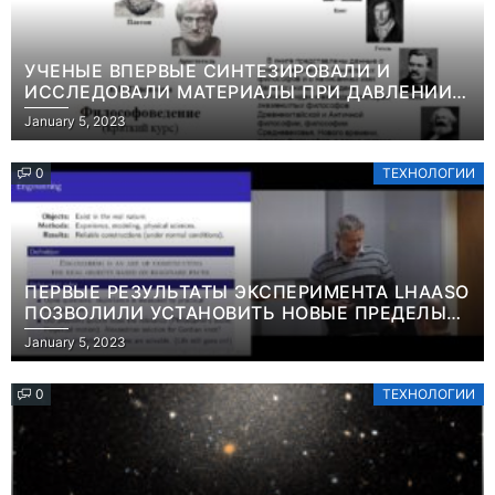
УЧЕНЫЕ ВПЕРВЫЕ СИНТЕЗИРОВАЛИ И
ИССЛЕДОВАЛИ МАТЕРИАЛЫ ПРИ ДАВЛЕНИИ
СВЫШЕ ТЕРАПАСКАЛЯИНФОРМАЦИЯ
January 5, 2023
0
ТЕХНОЛОГИИ
ПЕРВЫЕ РЕЗУЛЬТАТЫ ЭКСПЕРИМЕНТА LHAASO
ПОЗВОЛИЛИ УСТАНОВИТЬ НОВЫЕ ПРЕДЕЛЫ
ВРЕМЕНИ ЖИЗНИ ТЯЖЕЛЫХ ЧАСТИЦ ТЕМНОЙ
January 5, 2023
МАТЕРИИ ИНФОРМАЦИЯ
0
ТЕХНОЛОГИИ