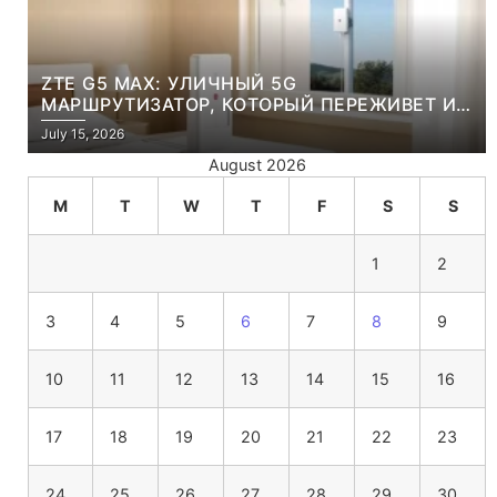
ZTE G5 MAX: УЛИЧНЫЙ 5G
МАРШРУТИЗАТОР, КОТОРЫЙ ПЕРЕЖИВЕТ И
ЛЮТУЮ ЗИМУ, И ЖАРКОЕ ЛЕТО
July 15, 2026
August 2026
M
T
W
T
F
S
S
1
2
3
4
5
6
7
8
9
10
11
12
13
14
15
16
17
18
19
20
21
22
23
24
25
26
27
28
29
30