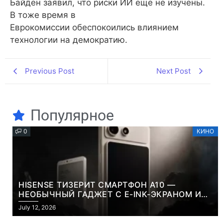
Байден заявил, что риски ИИ еще не изучены.
В тоже время в
Еврокомиссии обеспокоились влиянием
технологии на демократию.
Previous Post
Next Post
Популярное
0
КИНО
HISENSE ТИЗЕРИТ СМАРТФОН A10 —
НЕОБЫЧНЫЙ ГАДЖЕТ С E-INK-ЭКРАНОМ И
СЪЕМНОЙ LCD-ПАНЕЛЬЮ ДЛЯ ЦВЕТНОГО
July 12, 2026
КОНТЕНТА И СОЦСЕТЕЙ