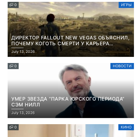
0
ИГРЫ
ДИРЕКТОР FALLOUT NEW VEGAS ОБЪЯСНИЛ,
ПОЧЕМУ КОГОТЬ СМЕРТИ У КАРЬЕРА
НАМЕРЕННО СНОСИТ ВАМ ГОЛОВУ
July 13, 2026
0
НОВОСТИ
УМЕР ЗВЕЗДА “ПАРКА ЮРСКОГО ПЕРИОДА”
СЭМ НИЛЛ
July 13, 2026
0
КИНО