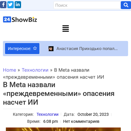
Анастасия Приходько попала в скандал из-за заявления о гимне Украины – он ее пугает
Интересное:
Экс-супруга Остапчука Горняк и Дантес встали на защиту художницы Морозюк
Технологии и дизайн стоят дорого: инсайдер раскрыл цену широкоформатного складного смартфона Huawei Pura X Max
Home
»
Технологии
»
В Meta назвали
Геймдиректор Final Fantasy 7 опроверг теорию фанатов о том, что мороженое Елены отсылает к Kingdom Hearts
«преждевременными» опасения насчет ИИ
В Meta назвали
Звезда сериала “Последний кандидат” Адан Канто умер от рака аппендикса
«преждевременными» опасения
Xbox СМИ: В январе Microsoft проведет показ Redfall, Forza Motorsport и Minecraft Legends
насчет ИИ
Магия Рождества и драйв музыки! Куда сходить в Киеве в декабре 2023 — культурный дайджест от Вікон
Созданы метаповерхности, способные решать сложнейшие математические задачи буквально со скоростью света Информация
Категория:
Технологии
Дата:
October 20, 2023
Роботы-доставщики Coco рекламируют комедию с Эдди Мёрфи: Prime Video запускает промо фильма The Pickup
Время:
6:08 pm
Нет комментариев
Объявлен лауреат премии имени Георгия Гонгадзе 2023 года