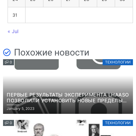
31
« Jul
Похожие новости
0
ТЕХНОЛОГИИ
ПЕРВЫЕ РЕЗУЛЬТАТЫ ЭКСПЕРИМЕНТА LHAASO
ПОЗВОЛИЛИ УСТАНОВИТЬ НОВЫЕ ПРЕДЕЛЫ
ВРЕМЕНИ ЖИЗНИ ТЯЖЕЛЫХ ЧАСТИЦ ТЕМНОЙ
January 5, 2023
МАТЕРИИИНФОРМАЦИЯ
0
ТЕХНОЛОГИИ