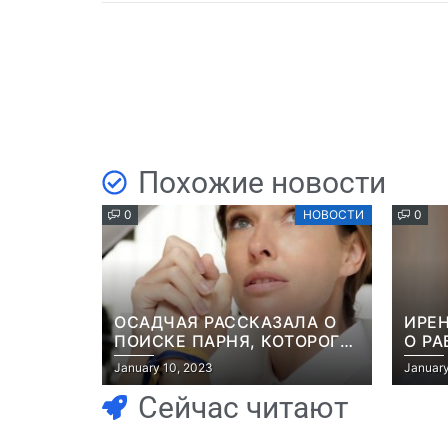
Похожие новости
0
НОВОСТИ
0
ОСАДЧАЯ РАССКАЗАЛА О
ИРЕН
ПОИСКЕ ПАРНЯ, КОТОРОГО
О РА
ПОХИТИЛИ НА ГЛАЗАХ
РОМ
January 10, 2023
January
НЕВЕСТЫ: “ОН ВЕСЬ УДАР
КОМЕ
ПРИНЯЛ НА СЕБЯ”
РОЛ
Сейчас читают