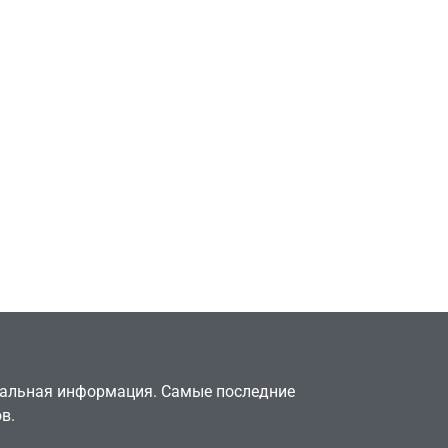
Игры
Милли Бобби Браун
ждёт GTA 6, чтобы
елки
играть как
двумя
законопослушный
горожанин
July 4, 2026
24sbadmin
туальная информация. Самые последние
в.