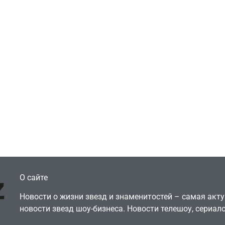
Игры
Голливуд скупает
ичок-геймер
оригинальные
росил помочь найти
сценарии – 44 сд
еокарту в его ПК –
за год против 11 
там просто нет
годами ранее
July 4, 2026
July 4, 2026
dmin
24sbadmin
О сайте
Новости о жизни звезд и знаменитостей – самая ак
новости звезд шоу-бизнеса. Новости телешоу, сериало