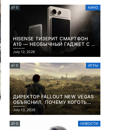
0
КИНО
HISENSE ТИЗЕРИТ СМАРТФОН
A10 — НЕОБЫЧНЫЙ ГАДЖЕТ С E-
INK-ЭКРАНОМ И СЪЕМНОЙ LCD-
July 12, 2026
ПАНЕЛЬЮ ДЛЯ ЦВЕТНОГО
КОНТЕНТА И СОЦСЕТЕЙ
0
ИГРЫ
ДИРЕКТОР FALLOUT NEW VEGAS
ОБЪЯСНИЛ, ПОЧЕМУ КОГОТЬ
СМЕРТИ У КАРЬЕРА НАМЕРЕННО
July 13, 2026
СНОСИТ ВАМ ГОЛОВУ
0
НОВОСТИ