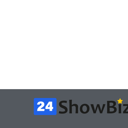
Игры
Игры
Геймеры отменяют
Нов
подписку PS Plus в знак
поп
протеста против
вид
цифрового будущего
её 
July 4, 2026
24sbadmin
24sba