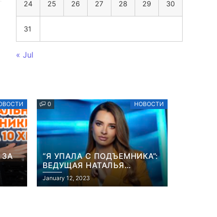
24
25
26
27
28
29
30
31
« Jul
ОВОСТИ
0
НОВОСТИ
 ЗА
“Я УПАЛА С ПОДЪЕМНИКА”:
ВЕДУЩАЯ НАТАЛЬЯ
ОСТРОВСКАЯ РАССКАЗАЛА
January 12, 2023
ИХ”
О НЕПРИЯТНОМ
ИНЦИДЕНТЕ В ЗИМНИХ
КАРПАТАХ