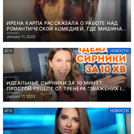
ИРЕНА КАРПА РАССКАЗАЛА О РАБОТЕ НАД
РОМАНТИЧЕСКОЙ КОМЕДИЕЙ, ГДЕ МИШИНА В
РОЛИ МАТЕРИ-ОДИНОЧКИ
January 11, 2023
0
НОВОСТИ
ИДЕАЛЬНЫЕ СЫРНИКИ ЗА 10 МИНУТ:
ПРОСТОЙ РЕЦЕПТ ОТ ТРЕНЕРА “ЗВАЖЕНИХ І
ЩАСЛИВИХ” АНИТЫ ЛУЦЕНКО
January 11, 2023
0
НОВОСТИ