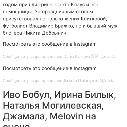
годом пришли Гринч, Санта Клаус и его
помощницы. За праздничным столом
присутствовал не только жених Квитковой,
футболист Владимир Бражко, но и бывший муж
блогера Никита Добрынин.
Посмотреть это сообщение в Instagram
Сообщение, распространенное Dariia Kvitkova 🇺🇦 (@kvittkova)
Посмотреть это сообщение в Instagram
Сообщение, распространенное 𝗡𝗶𝗸𝗶𝘁𝗮 𝗗𝗼𝗯𝗿𝘆𝗻𝗶𝗻 (@nikitadobrynin)
Иво Бобул, Ирина Билык,
Наталья Могилевская,
Джамала, Melovin на
сцене