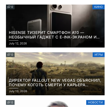
0
КИНО
HISENSE ТИЗЕРИТ СМАРТФОН A10 —
НЕОБЫЧНЫЙ ГАДЖЕТ С E-INK-ЭКРАНОМ И
СЪЕМНОЙ LCD-ПАНЕЛЬЮ ДЛЯ ЦВЕТНОГО
July 12, 2026
КОНТЕНТА И СОЦСЕТЕЙ
0
ИГРЫ
ДИРЕКТОР FALLOUT NEW VEGAS ОБЪЯСНИЛ,
ПОЧЕМУ КОГОТЬ СМЕРТИ У КАРЬЕРА
НАМЕРЕННО СНОСИТ ВАМ ГОЛОВУ
July 13, 2026
0
НОВОСТИ