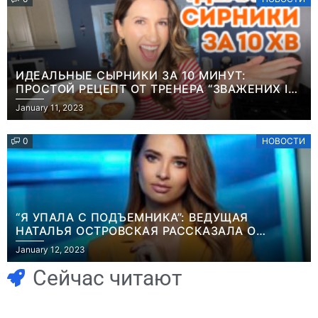
ИДЕАЛЬНЫЕ СЫРНИКИ ЗА 10 МИНУТ:
ПРОСТОЙ РЕЦЕПТ ОТ ТРЕНЕРА “ЗВАЖЕНИХ І
ЩАСЛИВИХ” АНИТЫ ЛУЦЕНКО
January 11, 2023
0
НОВОСТИ
“Я УПАЛА С ПОДЪЕМНИКА”: ВЕДУЩАЯ
НАТАЛЬЯ ОСТРОВСКАЯ РАССКАЗАЛА О
Игры
НЕПРИЯТНОМ ИНЦИДЕНТЕ В ЗИМНИХ
January 12, 2023
Часть геймеров
КАРПАТАХ
Игры
В Rust теперь
считает, что мы
Сейчас читают
можно снять
сами похоронили
квартиру и
физические