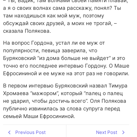
– Ты, Вадик, там волнами своей памяти плавай,
а я о своих волнах сама расскажу, понял? Ты
там находишься как мой муж, поэтому
обсуждай своих друзей, а моих не трогай, –
сказала Полякова.
На вопрос Гордона, устал ли ее муж от
популярности, певица заверила, что
Буряковский “из дома больше не выйдет” и это
точно его последнее интервью Гордону. О Маше
Ефросининой и ее муже на этот раз не говорили.
В первом интервью Буряковский назвал Тимура
Хромаева “мажором”, который “палец о палец
не ударил, чтобы достичь всего”. Оля Полякова
публично извинилась за слова супруга перед
семьей Маши Ефросининой.
Previous Post
Next Post