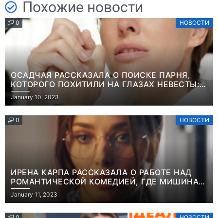
Похожие новости
0
НОВОСТИ
ОСАДЧАЯ РАССКАЗАЛА О ПОИСКЕ ПАРНЯ,
КОТОРОГО ПОХИТИЛИ НА ГЛАЗАХ НЕВЕСТЫ:
“ОН ВЕСЬ УДАР ПРИНЯЛ НА СЕБЯ”
January 10, 2023
0
НОВОСТИ
ИРЕНА КАРПА РАССКАЗАЛА О РАБОТЕ НАД
РОМАНТИЧЕСКОЙ КОМЕДИЕЙ, ГДЕ МИШИНА В
РОЛИ МАТЕРИ-ОДИНОЧКИ
January 11, 2023
0
НОВОСТИ