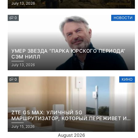
НАМЕРЕННО СНОСИТ ВАМ ГОЛОВУ
July 13, 2026
0
НОВОСТИ
УМЕР ЗВЕЗДА “ПАРКА ЮРСКОГО ПЕРИОДА”
СЭМ НИЛЛ
July 13, 2026
0
КИНО
ZTE G5 MAX: УЛИЧНЫЙ 5G
МАРШРУТИЗАТОР, КОТОРЫЙ ПЕРЕЖИВЕТ И
ЛЮТУЮ ЗИМУ, И ЖАРКОЕ ЛЕТО
July 15, 2026
August 2026