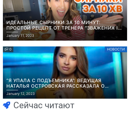
ИДЕАЛЬНЫЕ СЫРНИКИ ЗА 10 МИНУТ:
ПРОСТОЙ РЕЦЕПТ ОТ ТРЕНЕРА “ЗВАЖЕНИХ І
ЩАСЛИВИХ” АНИТЫ ЛУЦЕНКО
January 11, 2023
0
НОВОСТИ
“Я УПАЛА С ПОДЪЕМНИКА”: ВЕДУЩАЯ
НАТАЛЬЯ ОСТРОВСКАЯ РАССКАЗАЛА О
Игры
НЕПРИЯТНОМ ИНЦИДЕНТЕ В ЗИМНИХ
January 12, 2023
Голливуд
КАРПАТАХ
Игры
Новичок-геймер
скупает
Сейчас читают
попросил помочь
оригинальные
найти
сценарии – 44
видеокарту в его
сделки за год