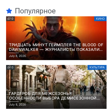
Популярное
0
КИНО
ТРИДЦАТЬ МИНУТ ГЕЙМПЛЕЯ THE BLOOD OF
DAWNWALKER — ЖУРНАЛИСТЫ ПОКАЗАЛИ
НАЧАЛО НОВОЙ ИГРЫ ОТ ВЕТЕРАНОВ CD
July 8, 2026
PROJEKT RED
0
КУЛЬТУРА
ГАРДЕРОБ ДЛЯ МЕЖСЕЗОНЬЯ:
ОСОБЕННОСТИ ВЫБОРА ДЕМИСЕЗОННОЙ
ПАРКИ И ЭЛЕГАНТНОГО ЖЕНСКОГО ПЛАЩА
July 8, 2026