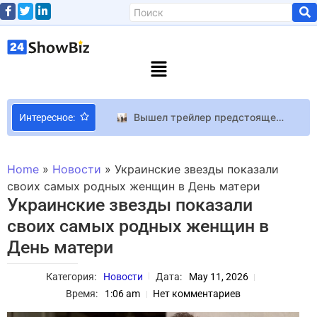
Вышел трейлер предстоящего документального фильма от Netflix “Sly” о жизни и карьере Сильвестра Сталлоне
Интересное:
Отдохнуть и вдохновиться! Куда сходить в Киеве в апреле — культурный дайджест от Вікон
Вышиванки звезд: у MONATIK и Джамалы – дизайнерские, у Педана – от мамы
Home
»
Новости
»
Украинские звезды показали
Инженерно геологические изыскания: Основа для безопасного строительства.
своих самых родных женщин в День матери
Украинские звезды показали
Дженнифер Гарнер, Кэти Холмс и другие звезды носят удобные свитера, которые стоит носить весной
своих самых родных женщин в
Не только титановый iPhone 15. Что нового Apple показала на главной презентации в Купертино. Forbes выбрал главное
День матери
Лицо со шрамом: факты об Аль Пачино
Режиссер приквела “The Hunger Games: A Ballad of Songbirds & Snakes” Фрэнсис Лоуренс заявил, что фильм представит совершенно новую версию Криолана Сноу – опубликованы свежие кадры картины
Категория:
Новости
Дата:
May 11, 2026
Ольга Фреймут лишилась квартиры из-за недобросовестного застройщика
Время:
1:06 am
Нет комментариев
Украинка на “Мисс Европа” пожаловалась на угрозы и травлю конкурсанток