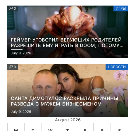
0
ИГРЫ
ГЕЙМЕР УГОВОРИЛ ВЕРУЮЩИХ РОДИТЕЛЕЙ
РАЗРЕШИТЬ ЕМУ ИГРАТЬ В DOOM, ПОТОМУ
ЧТО ЭТО ХРИСТИАНСКАЯ ИГРА ПРО
July 8, 2026
УБИЙСТВО ДЕМОНОВ
0
НОВОСТИ
САНТА ДИМОПУЛОС РАСКРЫЛА ПРИЧИНЫ
РАЗВОДА С МУЖЕМ-БИЗНЕСМЕНОМ
July 9, 2026
August 2026
M
T
W
T
F
S
S