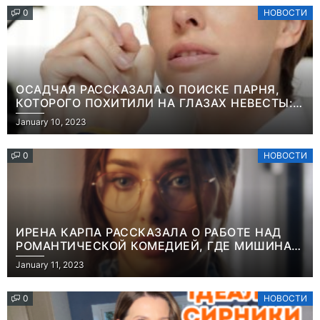
0
НОВОСТИ
ОСАДЧАЯ РАССКАЗАЛА О ПОИСКЕ ПАРНЯ,
КОТОРОГО ПОХИТИЛИ НА ГЛАЗАХ НЕВЕСТЫ:
“ОН ВЕСЬ УДАР ПРИНЯЛ НА СЕБЯ”
January 10, 2023
0
НОВОСТИ
ИРЕНА КАРПА РАССКАЗАЛА О РАБОТЕ НАД
РОМАНТИЧЕСКОЙ КОМЕДИЕЙ, ГДЕ МИШИНА В
РОЛИ МАТЕРИ-ОДИНОЧКИ
January 11, 2023
0
НОВОСТИ