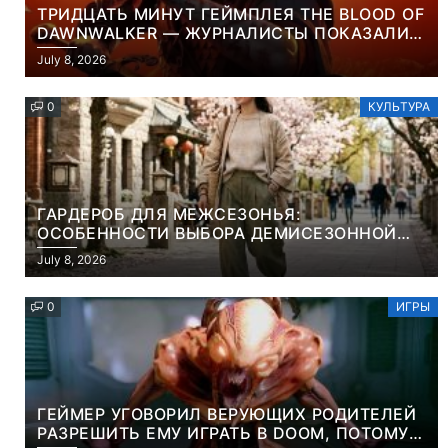
ТРИДЦАТЬ МИНУТ ГЕЙМПЛЕЯ THE BLOOD OF
DAWNWALKER — ЖУРНАЛИСТЫ ПОКАЗАЛИ
НАЧАЛО НОВОЙ ИГРЫ ОТ ВЕТЕРАНОВ CD
July 8, 2026
PROJEKT RED
0
КУЛЬТУРА
ГАРДЕРОБ ДЛЯ МЕЖСЕЗОНЬЯ:
ОСОБЕННОСТИ ВЫБОРА ДЕМИСЕЗОННОЙ
ПАРКИ И ЭЛЕГАНТНОГО ЖЕНСКОГО ПЛАЩА
July 8, 2026
0
ИГРЫ
ГЕЙМЕР УГОВОРИЛ ВЕРУЮЩИХ РОДИТЕЛЕЙ
РАЗРЕШИТЬ ЕМУ ИГРАТЬ В DOOM, ПОТОМУ