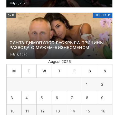
ЧТО ЭТО ХРИСТИАНСКАЯ ИГРА ПРО
July 8, 2026
УБИЙСТВО ДЕМОНОВ
0
НОВОСТИ
САНТА ДИМОПУЛОС РАСКРЫЛА ПРИЧИНЫ
РАЗВОДА С МУЖЕМ-БИЗНЕСМЕНОМ
July 9, 2026
August 2026
M
T
W
T
F
S
S
1
2
3
4
5
6
7
8
9
10
11
12
13
14
15
16