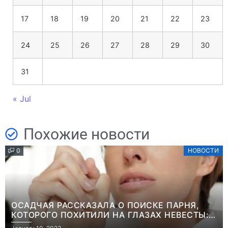
17
18
19
20
21
22
23
24
25
26
27
28
29
30
31
« Jul
Похожие новости
0
НОВОСТИ
ОСАДЧАЯ РАССКАЗАЛА О ПОИСКЕ ПАРНЯ,
КОТОРОГО ПОХИТИЛИ НА ГЛАЗАХ НЕВЕСТЫ:
“ОН ВЕСЬ УДАР ПРИНЯЛ НА СЕБЯ”