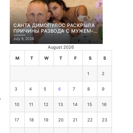
САНТА ДИМОПУЛОС РАСКРЫЛА
ПРИЧИНЫ РАЗВОДА С МУЖЕМ-
БИЗНЕСМЕНОМ
July 9, 2026
August 2026
M
T
W
T
F
S
S
1
2
3
4
5
6
7
8
9
о
10
11
12
13
14
15
16
17
18
19
20
21
22
23