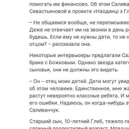
помогать им финансово. Об этом Салива
Севастьяновой в проекте «Наодинці з Г
– Не общаемся вообще, не переписывае
Даже не отвечает им на звонки в день 
будешь. Если ему не нужны дети, то не
отцом? – рассказала она.
Некоторые интервьюеры предлагали Сал
браке с Божковым. Однако звезда катег
сыновья, они не должны это видеть.
– Он – отец моих детей. Дети могут увид
об этом человеке. Единственное, мне жа
растут невероятно классные ребята. И 
его ошибки. Надеюсь, он когда-нибудь эт
Саливанчук.
Старший сын, 10-летний Глеб, тяжело п
сложный подростковый возраст. Младший