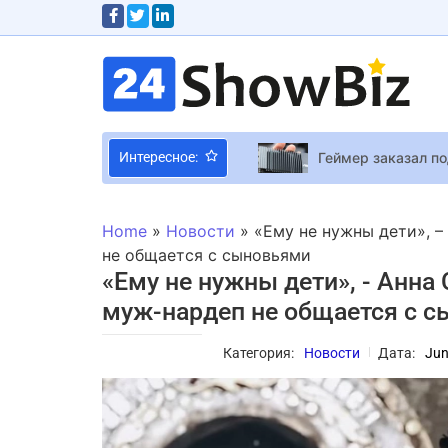
Геймер заказал п
Интересное:
Разработчики гачи
Capcom может пре
Home
»
Новости
»
«Ему не нужны дети», –
Civilization 7 вый
не общается с сыновьями
«Ему не нужны дети», - Анна
Вера Вонг развод
муж-нардеп не общается с 
Blizzard провела 
Категория:
Новости
Дата:
Jun
Певица Дуа Липа 
Netflix опубликов
Юрий Дяк – о пост