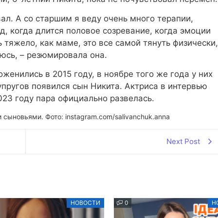
ал. А со старшим я веду очень много терапии,
д, когда длится половое созревание, когда эмоции
ь тяжело, как маме, это все самой тянуть физически,
юсь, – резюмировала она.
енились в 2015 году, в ноябре того же года у них
упругов появился сын Никита. Актриса в интервью
023 году пара официально развелась.
 сыновьями. Фото: instagram.com/salivanchuk.anna
Next Post
НОВОСТИ
0
Н