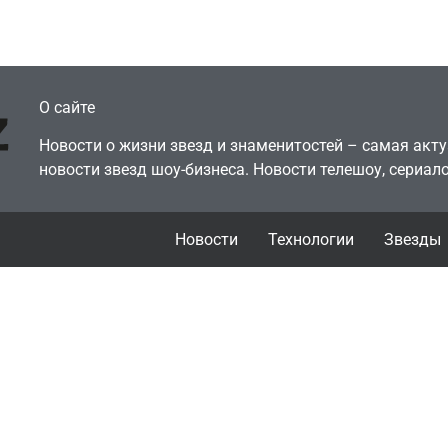
July 4, 2026
July 4, 2026
dmin
24sbadmin
О сайте
Новости о жизни звезд и знаменитостей – самая ак
новости звезд шоу-бизнеса. Новости телешоу, сериало
Новости
Технологии
Звезды