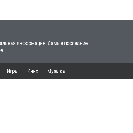
July 4, 2026
24sbadmin
туальная информация. Самые последние
в.
Игры
Кино
Музыка