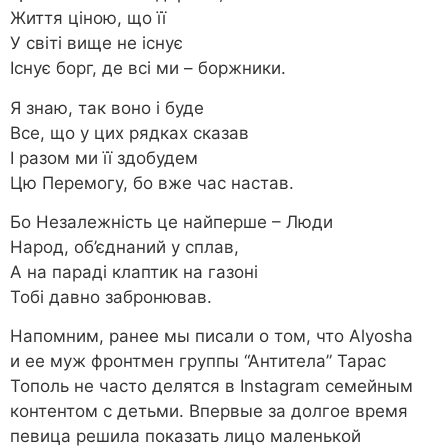
Життя ціною, що її
У світі вище не існує
Існує борг, де всі ми – боржники.
Я знаю, так воно і буде
Все, що у цих рядках сказав
І разом ми її здобудем
Цю Перемогу, бо вже час настав.
Бо Незалежність це найперше – Люди
Народ, об’єднаний у сплав,
А на параді клаптик на газоні
Тобі давно забронював.
Напомним, ранее мы писали о том, что Alyosha
и ее муж фронтмен группы “Антитела” Тарас
Тополь не часто делятся в Instagram семейным
контентом с детьми. Впервые за долгое время
певица решила показать лицо маленькой