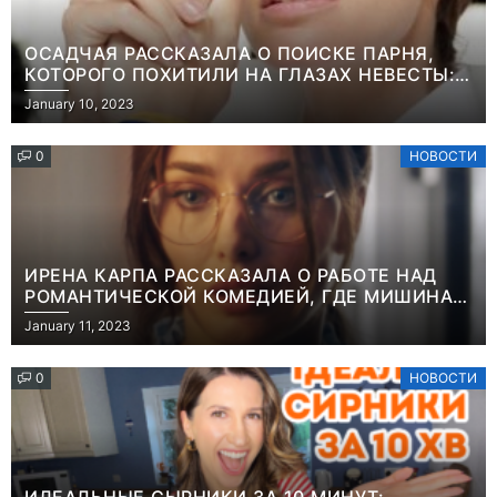
ОСАДЧАЯ РАССКАЗАЛА О ПОИСКЕ ПАРНЯ,
КОТОРОГО ПОХИТИЛИ НА ГЛАЗАХ НЕВЕСТЫ:
“ОН ВЕСЬ УДАР ПРИНЯЛ НА СЕБЯ”
January 10, 2023
0
НОВОСТИ
ИРЕНА КАРПА РАССКАЗАЛА О РАБОТЕ НАД
РОМАНТИЧЕСКОЙ КОМЕДИЕЙ, ГДЕ МИШИНА В
РОЛИ МАТЕРИ-ОДИНОЧКИ
January 11, 2023
0
НОВОСТИ
ИДЕАЛЬНЫЕ СЫРНИКИ ЗА 10 МИНУТ: