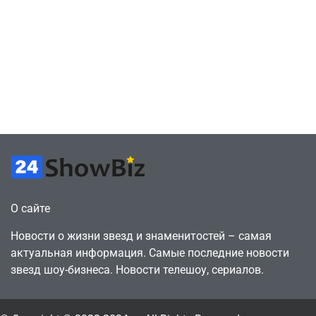
дуетів» iSKra:
подписку PS Plus
Работаю в офисе,
в знак протеста
а деньги
против
вкладываю в
цифрового
творчество
будущего
July 4, 2026
July 4, 2026
24sbadmin
24sbadmin
О сайте
Новости о жизни звезд и знаменитостей – самая
актуальная информация. Самые последние новости
звезд шоу-бизнеса. Новости телешоу, сериалов.