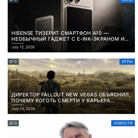
HISENSE ТИЗЕРИТ СМАРТФОН A10 —
НЕОБЫЧНЫЙ ГАДЖЕТ С E-INK-ЭКРАНОМ И
СЪЕМНОЙ LCD-ПАНЕЛЬЮ ДЛЯ ЦВЕТНОГО
July 12, 2026
КОНТЕНТА И СОЦСЕТЕЙ
0
ИГРЫ
ДИРЕКТОР FALLOUT NEW VEGAS ОБЪЯСНИЛ,
ПОЧЕМУ КОГОТЬ СМЕРТИ У КАРЬЕРА
НАМЕРЕННО СНОСИТ ВАМ ГОЛОВУ
July 13, 2026
0
НОВОСТИ