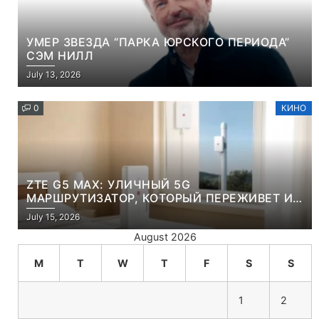
УМЕР ЗВЕЗДА “ПАРКА ЮРСКОГО ПЕРИОДА”
СЭМ НИЛЛ
July 13, 2026
0
КИНО
ZTE G5 MAX: УЛИЧНЫЙ 5G
МАРШРУТИЗАТОР, КОТОРЫЙ ПЕРЕЖИВЕТ И
ЛЮТУЮ ЗИМУ, И ЖАРКОЕ ЛЕТО
July 15, 2026
August 2026
M
T
W
T
F
S
S
1
2