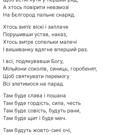
А хтось повірити невзмозі
На Бєлгород пальне снаряд.
Хтось вип‘є віскі і заплаче
Порушивши устав, наказ,
Хтось витре сопельки малечі
І вишиванку вдягне вперший раз.
І всі, подякувавши Богу,
Мільйони соколів, синиць, горобенят,
Щоб святкувати перемогу
Всі злетимося на парад.
Там буде слава і пошана
Там буде гордість, сила, честь
Там буде совість, будуть рани,
Там буде щит і буде меч.
Там будуть жовто-сині очі,