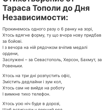
Тараса Тополи до Дня
Независимости:
Прокинемось одного разу о 6 ранку на зорі,
Хтось вдягне форму, ту що вчора нову придбав
за бойові.
І з вечора на ній рядочком вчіпив медалі
ордени,
Заслужені – за Севастополь, Херсон, Бахмут, за
Ровеньки.
Хтось на три дні розпустить офіс,
Змістить дедлайни і зум кол,
Хтось сам не вийде на роботу
І вимкне тихо телефон.
Хтось усю ніч буде в дорозі,
Щоб встигнути у перший ряд,