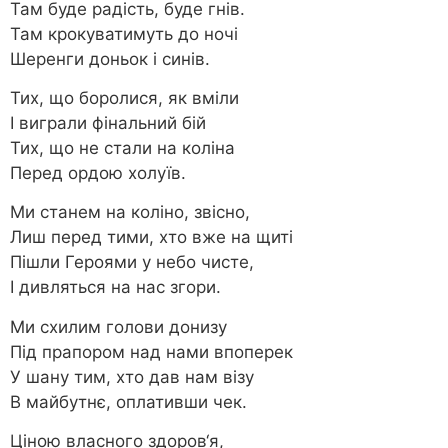
Там буде радість, буде гнів.
Там крокуватимуть до ночі
Шеренги доньок і синів.
Тих, що боролися, як вміли
І виграли фінальний бій
Тих, що не стали на коліна
Перед ордою холуїв.
Ми станем на коліно, звісно,
Лиш перед тими, хто вже на щиті
Пішли Героями у небо чисте,
І дивляться на нас згори.
Ми схилим голови донизу
Під прапором над нами впоперек
У шану тим, хто дав нам візу
В майбутнє, оплативши чек.
Ціною власного здоров‘я,