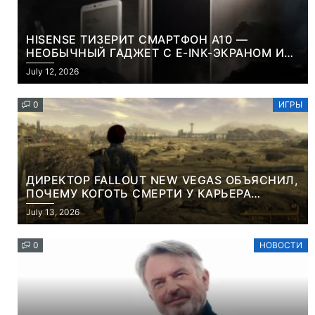
HISENSE ТИЗЕРИТ СМАРТФОН A10 —
НЕОБЫЧНЫЙ ГАДЖЕТ С E-INK-ЭКРАНОМ И
СЪЕМНОЙ LCD-ПАНЕЛЬЮ ДЛЯ ЦВЕТНОГО
July 12, 2026
КОНТЕНТА И СОЦСЕТЕЙ
0
ИГРЫ
ДИРЕКТОР FALLOUT NEW VEGAS ОБЪЯСНИЛ,
ПОЧЕМУ КОГОТЬ СМЕРТИ У КАРЬЕРА
НАМЕРЕННО СНОСИТ ВАМ ГОЛОВУ
July 13, 2026
0
НОВОСТИ