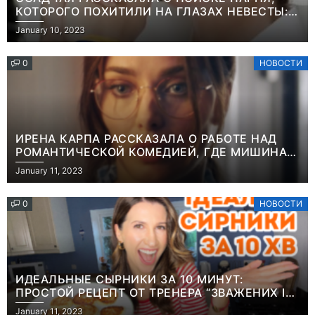
КОТОРОГО ПОХИТИЛИ НА ГЛАЗАХ НЕВЕСТЫ:
“ОН ВЕСЬ УДАР ПРИНЯЛ НА СЕБЯ”
January 10, 2023
0
НОВОСТИ
ИРЕНА КАРПА РАССКАЗАЛА О РАБОТЕ НАД
РОМАНТИЧЕСКОЙ КОМЕДИЕЙ, ГДЕ МИШИНА В
РОЛИ МАТЕРИ-ОДИНОЧКИ
January 11, 2023
0
НОВОСТИ
ИДЕАЛЬНЫЕ СЫРНИКИ ЗА 10 МИНУТ:
ПРОСТОЙ РЕЦЕПТ ОТ ТРЕНЕРА “ЗВАЖЕНИХ І
ЩАСЛИВИХ” АНИТЫ ЛУЦЕНКО
January 11, 2023