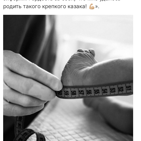
родить такого крепкого казака! 💪🏼».