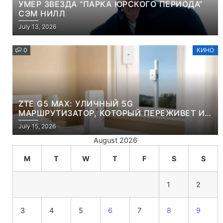
УМЕР ЗВЕЗДА “ПАРКА ЮРСКОГО ПЕРИОДА”
СЭМ НИЛЛ
July 13, 2026
0
КИНО
ZTE G5 MAX: УЛИЧНЫЙ 5G
МАРШРУТИЗАТОР, КОТОРЫЙ ПЕРЕЖИВЕТ И
ЛЮТУЮ ЗИМУ, И ЖАРКОЕ ЛЕТО
July 15, 2026
August 2026
M
T
W
T
F
S
S
1
2
3
4
5
6
7
8
9