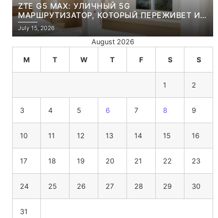
ZTE G5 MAX: УЛИЧНЫЙ 5G
МАРШРУТИЗАТОР, КОТОРЫЙ ПЕРЕЖИВЕТ И
ЛЮТУЮ ЗИМУ, И ЖАРКОЕ ЛЕТО
July 15, 2026
August 2026
M
T
W
T
F
S
S
1
2
3
4
5
6
7
8
9
10
11
12
13
14
15
16
17
18
19
20
21
22
23
24
25
26
27
28
29
30
31