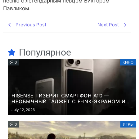
песню с легендарным певцом Виктором
Павликом.
Previous Post
Next Post
Популярное
0
КИНО
HISENSE ТИЗЕРИТ СМАРТФОН A10 —
НЕОБЫЧНЫЙ ГАДЖЕТ С E-INK-ЭКРАНОМ И
СЪЕМНОЙ LCD-ПАНЕЛЬЮ ДЛЯ ЦВЕТНОГО
July 12, 2026
КОНТЕНТА И СОЦСЕТЕЙ
0
ИГРЫ