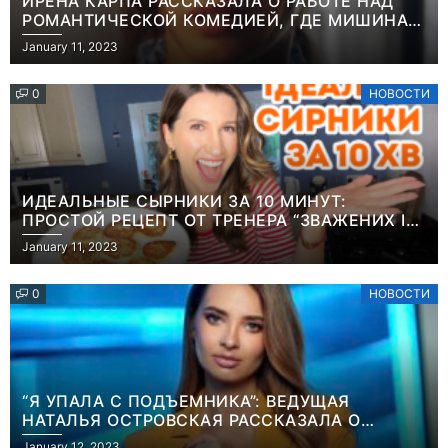
ИРЕНА КАРПА РАССКАЗАЛА О РАБОТЕ НАД
РОМАНТИЧЕСКОЙ КОМЕДИЕЙ, ГДЕ МИШИНА В
РОЛИ МАТЕРИ-ОДИНОЧКИ
January 11, 2023
0
НОВОСТИ
ИДЕАЛЬНЫЕ СЫРНИКИ ЗА 10 МИНУТ:
ПРОСТОЙ РЕЦЕПТ ОТ ТРЕНЕРА “ЗВАЖЕНИХ І
ЩАСЛИВИХ” АНИТЫ ЛУЦЕНКО
January 11, 2023
0
НОВОСТИ
“Я УПАЛА С ПОДЪЕМНИКА”: ВЕДУЩАЯ
НАТАЛЬЯ ОСТРОВСКАЯ РАССКАЗАЛА О
Игры
Новости
НЕПРИЯТНОМ ИНЦИДЕНТЕ В ЗИМНИХ
January 12, 2023