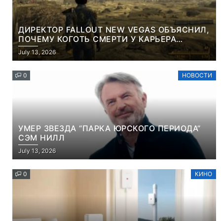
ДИРЕКТОР FALLOUT NEW VEGAS ОБЪЯСНИЛ,
ПОЧЕМУ КОГОТЬ СМЕРТИ У КАРЬЕРА
НАМЕРЕННО СНОСИТ ВАМ ГОЛОВУ
July 13, 2026
0
НОВОСТИ
УМЕР ЗВЕЗДА “ПАРКА ЮРСКОГО ПЕРИОДА”
СЭМ НИЛЛ
July 13, 2026
0
КИНО