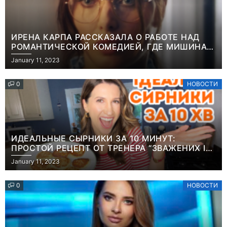
ИРЕНА КАРПА РАССКАЗАЛА О РАБОТЕ НАД
РОМАНТИЧЕСКОЙ КОМЕДИЕЙ, ГДЕ МИШИНА В
РОЛИ МАТЕРИ-ОДИНОЧКИ
January 11, 2023
0
НОВОСТИ
ИДЕАЛЬНЫЕ СЫРНИКИ ЗА 10 МИНУТ:
ПРОСТОЙ РЕЦЕПТ ОТ ТРЕНЕРА “ЗВАЖЕНИХ І
ЩАСЛИВИХ” АНИТЫ ЛУЦЕНКО
January 11, 2023
0
НОВОСТИ