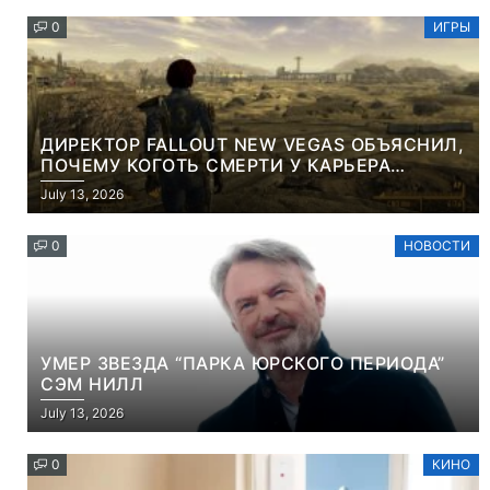
0
ИГРЫ
ДИРЕКТОР FALLOUT NEW VEGAS ОБЪЯСНИЛ,
ПОЧЕМУ КОГОТЬ СМЕРТИ У КАРЬЕРА
НАМЕРЕННО СНОСИТ ВАМ ГОЛОВУ
July 13, 2026
0
НОВОСТИ
УМЕР ЗВЕЗДА “ПАРКА ЮРСКОГО ПЕРИОДА”
СЭМ НИЛЛ
July 13, 2026
0
КИНО