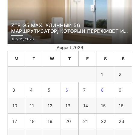
ZTE G5 MAX: УЛИЧНЫЙ 5G
МАРШРУТИЗАТОР, КОТОРЫЙ ПЕРЕЖИВЕТ И
ЛЮТУЮ ЗИМУ, И ЖАРКОЕ ЛЕТО
July 15, 2026
August 2026
M
T
W
T
F
S
S
1
2
3
4
5
6
7
8
9
10
11
12
13
14
15
16
17
18
19
20
21
22
23