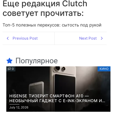
Еще редакция Сlutch
советует прочитать:
Топ-5 полезных перекусов: сытость под рукой
Previous Post
Next Post
Популярное
0
КИНО
HISENSE ТИЗЕРИТ СМАРТФОН A10 —
НЕОБЫЧНЫЙ ГАДЖЕТ С E-INK-ЭКРАНОМ И
СЪЕМНОЙ LCD-ПАНЕЛЬЮ ДЛЯ ЦВЕТНОГО
July 12, 2026
КОНТЕНТА И СОЦСЕТЕЙ