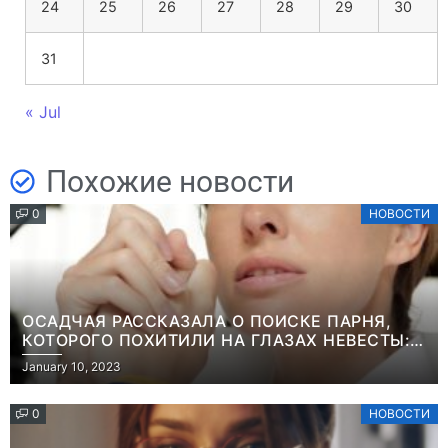
24
25
26
27
28
29
30
31
« Jul
Похожие новости
0
НОВОСТИ
ОСАДЧАЯ РАССКАЗАЛА О ПОИСКЕ ПАРНЯ,
КОТОРОГО ПОХИТИЛИ НА ГЛАЗАХ НЕВЕСТЫ:
“ОН ВЕСЬ УДАР ПРИНЯЛ НА СЕБЯ”
January 10, 2023
0
НОВОСТИ