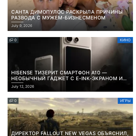
САНТА ДИМОПУЛОС РАСКРЫЛА ПРИЧИНЫ
РАЗВОДА С МУЖЕМ-БИЗНЕСМЕНОМ
July 9, 2026
0
КИНО
HISENSE ТИЗЕРИТ СМАРТФОН A10 —
НЕОБЫЧНЫЙ ГАДЖЕТ С E-INK-ЭКРАНОМ И
СЪЕМНОЙ LCD-ПАНЕЛЬЮ ДЛЯ ЦВЕТНОГО
July 12, 2026
КОНТЕНТА И СОЦСЕТЕЙ
0
ИГРЫ
ДИРЕКТОР FALLOUT NEW VEGAS ОБЪЯСНИЛ,