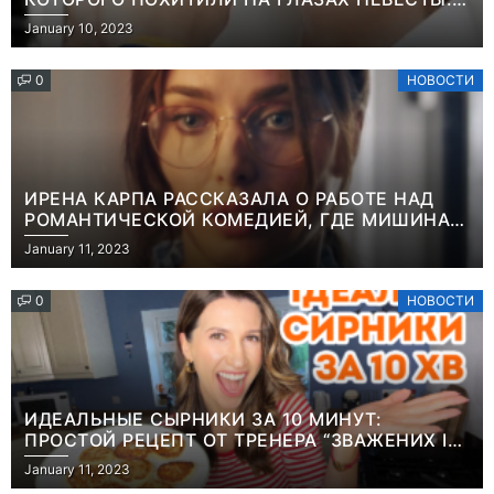
“ОН ВЕСЬ УДАР ПРИНЯЛ НА СЕБЯ”
January 10, 2023
0
НОВОСТИ
ИРЕНА КАРПА РАССКАЗАЛА О РАБОТЕ НАД
РОМАНТИЧЕСКОЙ КОМЕДИЕЙ, ГДЕ МИШИНА В
РОЛИ МАТЕРИ-ОДИНОЧКИ
January 11, 2023
0
НОВОСТИ
ИДЕАЛЬНЫЕ СЫРНИКИ ЗА 10 МИНУТ:
ПРОСТОЙ РЕЦЕПТ ОТ ТРЕНЕРА “ЗВАЖЕНИХ І
ЩАСЛИВИХ” АНИТЫ ЛУЦЕНКО
January 11, 2023