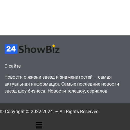
сделки за год
как
против 11 двумя
законопослушный
годами ранее
горожанин
July 4, 2026
July 4, 2026
24sbadmin
24sbadmin
О сайте
Новости о жизни звезд и знаменитостей – самая
актуальная информация. Самые последние новости
звезд шоу-бизнеса. Новости телешоу, сериалов.
© Copyright © 2022-2024. – All Rights Reserved.