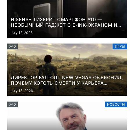
HISENSE ТИЗЕРИТ СМАРТФОН A10 —
НЕОБЫЧНЫЙ ГАДЖЕТ С E-INK-ЭКРАНОМ И
СЪЕМНОЙ LCD-ПАНЕЛЬЮ ДЛЯ ЦВЕТНОГО
July 12, 2026
КОНТЕНТА И СОЦСЕТЕЙ
0
ИГРЫ
ДИРЕКТОР FALLOUT NEW VEGAS ОБЪЯСНИЛ,
ПОЧЕМУ КОГОТЬ СМЕРТИ У КАРЬЕРА
НАМЕРЕННО СНОСИТ ВАМ ГОЛОВУ
July 13, 2026
0
НОВОСТИ