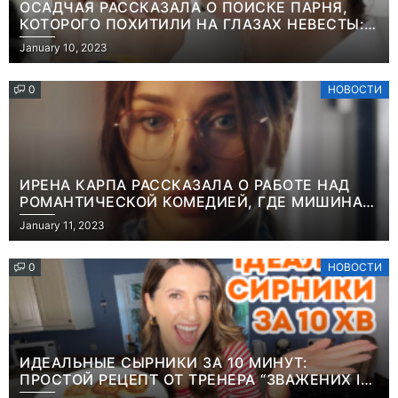
ОСАДЧАЯ РАССКАЗАЛА О ПОИСКЕ ПАРНЯ,
КОТОРОГО ПОХИТИЛИ НА ГЛАЗАХ НЕВЕСТЫ:
“ОН ВЕСЬ УДАР ПРИНЯЛ НА СЕБЯ”
January 10, 2023
0
НОВОСТИ
ИРЕНА КАРПА РАССКАЗАЛА О РАБОТЕ НАД
РОМАНТИЧЕСКОЙ КОМЕДИЕЙ, ГДЕ МИШИНА В
РОЛИ МАТЕРИ-ОДИНОЧКИ
January 11, 2023
0
НОВОСТИ
ИДЕАЛЬНЫЕ СЫРНИКИ ЗА 10 МИНУТ:
ПРОСТОЙ РЕЦЕПТ ОТ ТРЕНЕРА “ЗВАЖЕНИХ І
ЩАСЛИВИХ” АНИТЫ ЛУЦЕНКО