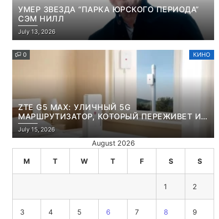
УМЕР ЗВЕЗДА “ПАРКА ЮРСКОГО ПЕРИОДА”
СЭМ НИЛЛ
July 13, 2026
0
КИНО
ZTE G5 MAX: УЛИЧНЫЙ 5G
МАРШРУТИЗАТОР, КОТОРЫЙ ПЕРЕЖИВЕТ И
ЛЮТУЮ ЗИМУ, И ЖАРКОЕ ЛЕТО
July 15, 2026
August 2026
M
T
W
T
F
S
S
1
2
3
4
5
6
7
8
9