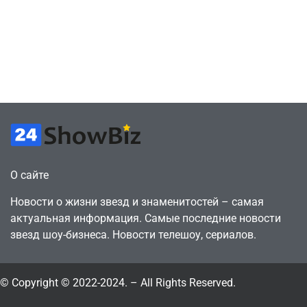
в знак протеста
найти
против
видеокарту в его
цифрового
ПК – её там
будущего
просто нет
July 4, 2026
July 4, 2026
24sbadmin
24sbadmin
О сайте
Новости о жизни звезд и знаменитостей – самая
актуальная информация. Самые последние новости
звезд шоу-бизнеса. Новости телешоу, сериалов.
© Copyright © 2022-2024. – All Rights Reserved.