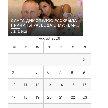
САНТА ДИМОПУЛОС РАСКРЫЛА
ПРИЧИНЫ РАЗВОДА С МУЖЕМ-
БИЗНЕСМЕНОМ
July 9, 2026
August 2026
M
T
W
T
F
S
S
1
2
3
4
5
6
7
8
9
10
11
12
13
14
15
16
17
18
19
20
21
22
23