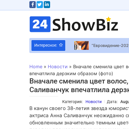
“Евровидение-2026
Интересное:
Женщины принца Монако 
We Were Here Fore
Home
»
Новости
»
Вначале сменила цвет в
Селеста сообщает 
впечатлила дерзким образом (фото)
Вначале сменила цвет волос, 
Order of the Sink
Саливанчук впечатлила дерз
Valve убрала из S
Категория:
Новости
Дата:
Augu
Смерть Эрика Дей
В канун своего 38-летия звезда юмори
После выхода “Dea
актриса Анна Саливанчук неожиданно с
обновленным значительно темным цвето
Джулианна Мур и 