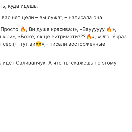
ть, куда идешь.
 вас нет цели – вы лужа”, – написала она.
Просто 🔥, Ви дуже красива:)», «Вауууууу 🔥»,
шкіри», «Боже, як це витримати???🔥», «Ого. Якраз
і серії) і тут ви😎»,- писали восторженные
 идет Саливанчук. А что ты скажешь по этому