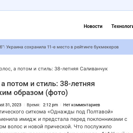
Новости
Технолог
”: Украина сохранила 11-е место в рейтинге букмекеров
Альбера
ver Релизный трейлер We Were Here Forever на PlayStation и Xbo
олос, а потом и стиль: 38-летняя Саливанчук
о загадочной орбитальной активности в ARC Raiders, и геймер
а потом и стиль: 38-летняя
ing Star Джонатана Блоу обещает 500 часов головоломок – беспл
ким образом (фото)
team тег для игр на движке RPG Maker, и большинство разработ
st 31, 2023
Время:
2:12 pm
Нет комментариев
на в 53 года: какова продолжительность жизни при БАС?
стического ситкома «Однажды под Полтавой»
dpool 3”, Райан Рейнольдс и Шон Леви вновь объединятся в раб
менила имидж и предстала перед поклонниками с
м волос и новой прической. Что послужило
Сидни Суини сыграют в триллере о матери и дочери