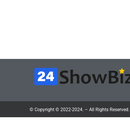
Игры
Игры
Геймеры отменяют
Нов
подписку PS Plus в знак
поп
протеста против
вид
цифрового будущего
её 
July 4, 2026
24sbadmin
24sba
© Copyright © 2022-2024. – All Rights Reserved.