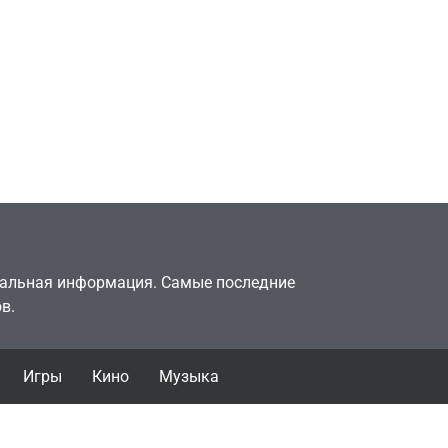
Игры
Милли Бобби Браун
ждёт GTA 6, чтобы
елки
играть как
двумя
законопослушный
горожанин
July 4, 2026
24sbadmin
туальная информация. Самые последние
в.
Игры
Кино
Музыка