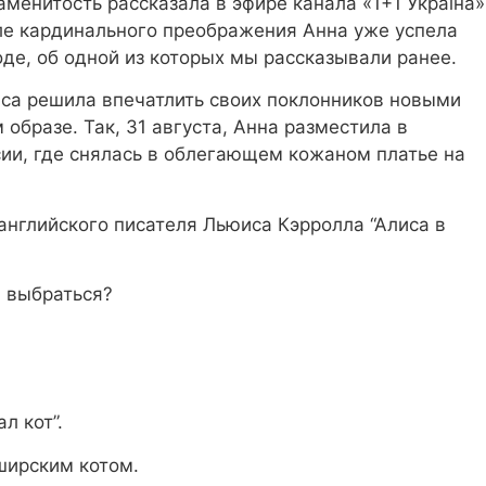
менитость рассказала в эфире канала «1+1 Україна»
ле кардинального преображения Анна уже успела
оде, об одной из которых мы рассказывали ранее.
риса решила впечатлить своих поклонников новыми
 образе. Так, 31 августа, Анна разместила в
сии, где снялась в облегающем кожаном платье на
 английского писателя Льюиса Кэрролла “Алиса в
а выбраться?
л кот”.
ширским котом.