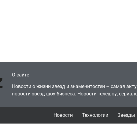
Игры
Голливуд скупает
ичок-геймер
оригинальные
росил помочь найти
сценарии – 44 сд
еокарту в его ПК –
за год против 11 
там просто нет
годами ранее
July 4, 2026
July 4, 2026
dmin
24sbadmin
О сайте
Новости о жизни звезд и знаменитостей – самая ак
новости звезд шоу-бизнеса. Новости телешоу, сериало
Новости
Технологии
Звезды