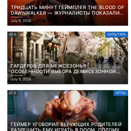
ТРИДЦАТЬ МИНУТ ГЕЙМПЛЕЯ THE BLOOD OF
DAWNWALKER — ЖУРНАЛИСТЫ ПОКАЗАЛИ
НАЧАЛО НОВОЙ ИГРЫ ОТ ВЕТЕРАНОВ CD
July 8, 2026
PROJEKT RED
0
КУЛЬТУРА
ГАРДЕРОБ ДЛЯ МЕЖСЕЗОНЬЯ:
ОСОБЕННОСТИ ВЫБОРА ДЕМИСЕЗОННОЙ
ПАРКИ И ЭЛЕГАНТНОГО ЖЕНСКОГО ПЛАЩА
July 8, 2026
0
ИГРЫ
ГЕЙМЕР УГОВОРИЛ ВЕРУЮЩИХ РОДИТЕЛЕЙ
РАЗРЕШИТЬ ЕМУ ИГРАТЬ В DOOM, ПОТОМУ