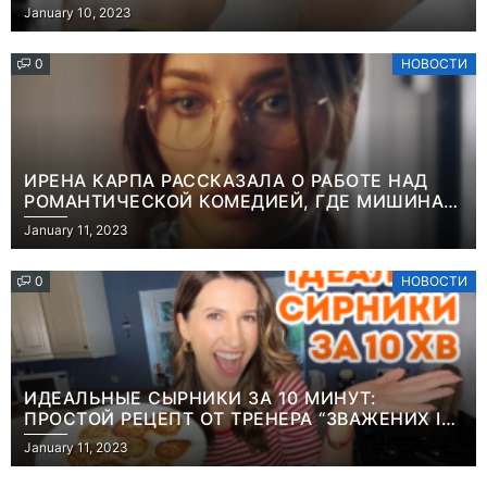
“ОН ВЕСЬ УДАР ПРИНЯЛ НА СЕБЯ”
January 10, 2023
0
НОВОСТИ
ИРЕНА КАРПА РАССКАЗАЛА О РАБОТЕ НАД
РОМАНТИЧЕСКОЙ КОМЕДИЕЙ, ГДЕ МИШИНА В
РОЛИ МАТЕРИ-ОДИНОЧКИ
January 11, 2023
0
НОВОСТИ
ИДЕАЛЬНЫЕ СЫРНИКИ ЗА 10 МИНУТ:
ПРОСТОЙ РЕЦЕПТ ОТ ТРЕНЕРА “ЗВАЖЕНИХ І
ЩАСЛИВИХ” АНИТЫ ЛУЦЕНКО
January 11, 2023