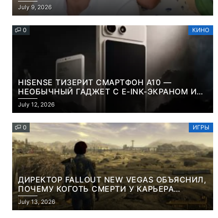
July 9, 2026
0
КИНО
HISENSE ТИЗЕРИТ СМАРТФОН A10 —
НЕОБЫЧНЫЙ ГАДЖЕТ С E-INK-ЭКРАНОМ И
СЪЕМНОЙ LCD-ПАНЕЛЬЮ ДЛЯ ЦВЕТНОГО
July 12, 2026
КОНТЕНТА И СОЦСЕТЕЙ
0
ИГРЫ
ДИРЕКТОР FALLOUT NEW VEGAS ОБЪЯСНИЛ,
ПОЧЕМУ КОГОТЬ СМЕРТИ У КАРЬЕРА
НАМЕРЕННО СНОСИТ ВАМ ГОЛОВУ
July 13, 2026