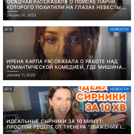
ОСАДЧАЯ РАССКАЗАЛА О ПОИСКЕ ПАРНЯ,
КОТОРОГО ПОХИТИЛИ НА ГЛАЗАХ НЕВЕСТЫ:
“ОН ВЕСЬ УДАР ПРИНЯЛ НА СЕБЯ”
January 10, 2023
0
НОВОСТИ
ИРЕНА КАРПА РАССКАЗАЛА О РАБОТЕ НАД
РОМАНТИЧЕСКОЙ КОМЕДИЕЙ, ГДЕ МИШИНА В
РОЛИ МАТЕРИ-ОДИНОЧКИ
January 11, 2023
0
НОВОСТИ
ИДЕАЛЬНЫЕ СЫРНИКИ ЗА 10 МИНУТ:
ПРОСТОЙ РЕЦЕПТ ОТ ТРЕНЕРА “ЗВАЖЕНИХ І
ЩАСЛИВИХ” АНИТЫ ЛУЦЕНКО