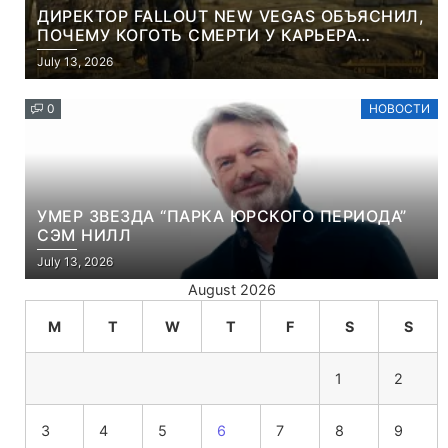
ДИРЕКТОР FALLOUT NEW VEGAS ОБЪЯСНИЛ,
ПОЧЕМУ КОГОТЬ СМЕРТИ У КАРЬЕРА
НАМЕРЕННО СНОСИТ ВАМ ГОЛОВУ
July 13, 2026
0
НОВОСТИ
УМЕР ЗВЕЗДА “ПАРКА ЮРСКОГО ПЕРИОДА”
СЭМ НИЛЛ
July 13, 2026
August 2026
M
T
W
T
F
S
S
1
2
3
4
5
6
7
8
9