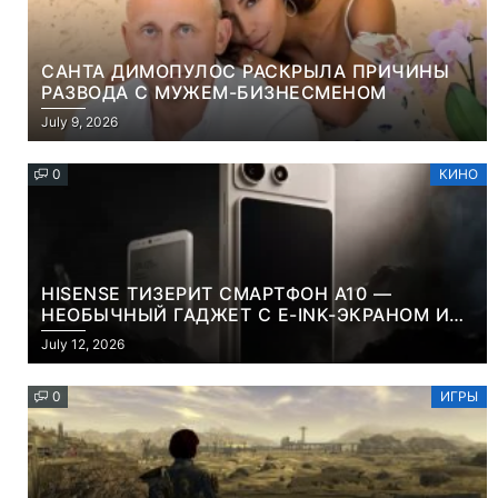
САНТА ДИМОПУЛОС РАСКРЫЛА ПРИЧИНЫ
РАЗВОДА С МУЖЕМ-БИЗНЕСМЕНОМ
July 9, 2026
0
КИНО
HISENSE ТИЗЕРИТ СМАРТФОН A10 —
НЕОБЫЧНЫЙ ГАДЖЕТ С E-INK-ЭКРАНОМ И
СЪЕМНОЙ LCD-ПАНЕЛЬЮ ДЛЯ ЦВЕТНОГО
July 12, 2026
КОНТЕНТА И СОЦСЕТЕЙ
0
ИГРЫ