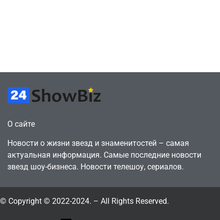
сценарии – 44
6, чтобы играть
сделки за год
как
против 11 двумя
законопослушный
годами ранее
горожанин
July 4, 2026
July 4, 2026
24sbadmin
24sbadmin
О сайте
Новости о жизни звезд и знаменитостей – самая
актуальная информация. Самые последние новости
звезд шоу-бизнеса. Новости телешоу, сериалов.
© Copyright © 2022-2024. – All Rights Reserved.