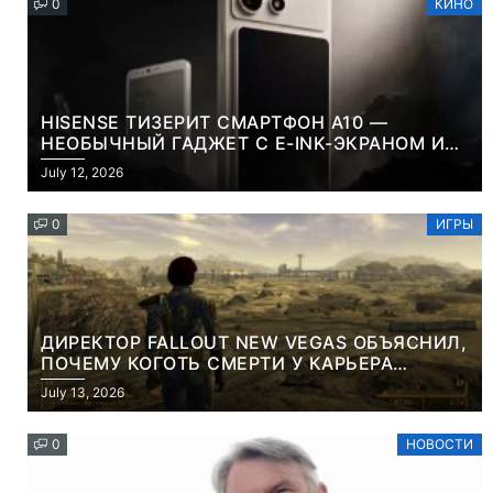
0
КИНО
HISENSE ТИЗЕРИТ СМАРТФОН A10 —
НЕОБЫЧНЫЙ ГАДЖЕТ С E-INK-ЭКРАНОМ И
СЪЕМНОЙ LCD-ПАНЕЛЬЮ ДЛЯ ЦВЕТНОГО
July 12, 2026
КОНТЕНТА И СОЦСЕТЕЙ
0
ИГРЫ
ДИРЕКТОР FALLOUT NEW VEGAS ОБЪЯСНИЛ,
ПОЧЕМУ КОГОТЬ СМЕРТИ У КАРЬЕРА
НАМЕРЕННО СНОСИТ ВАМ ГОЛОВУ
July 13, 2026
0
НОВОСТИ