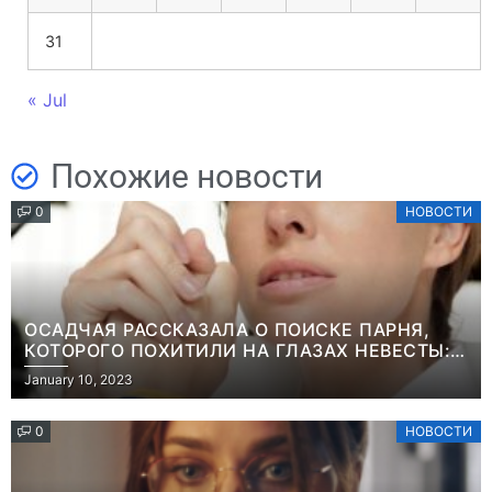
31
« Jul
Похожие новости
0
НОВОСТИ
ОСАДЧАЯ РАССКАЗАЛА О ПОИСКЕ ПАРНЯ,
КОТОРОГО ПОХИТИЛИ НА ГЛАЗАХ НЕВЕСТЫ:
“ОН ВЕСЬ УДАР ПРИНЯЛ НА СЕБЯ”
January 10, 2023
0
НОВОСТИ