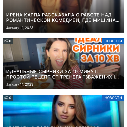
ИРЕНА КАРПА РАССКАЗАЛА О РАБОТЕ НАД
РОМАНТИЧЕСКОЙ КОМЕДИЕЙ, ГДЕ МИШИНА В
РОЛИ МАТЕРИ-ОДИНОЧКИ
January 11, 2023
0
НОВОСТИ
ИДЕАЛЬНЫЕ СЫРНИКИ ЗА 10 МИНУТ:
ПРОСТОЙ РЕЦЕПТ ОТ ТРЕНЕРА “ЗВАЖЕНИХ І
ЩАСЛИВИХ” АНИТЫ ЛУЦЕНКО
January 11, 2023
0
НОВОСТИ