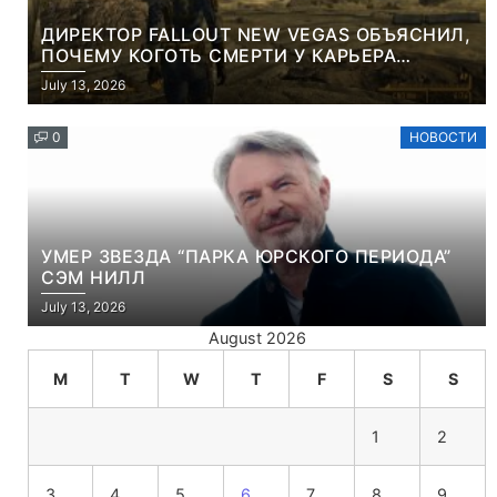
ДИРЕКТОР FALLOUT NEW VEGAS ОБЪЯСНИЛ,
ПОЧЕМУ КОГОТЬ СМЕРТИ У КАРЬЕРА
НАМЕРЕННО СНОСИТ ВАМ ГОЛОВУ
July 13, 2026
0
НОВОСТИ
УМЕР ЗВЕЗДА “ПАРКА ЮРСКОГО ПЕРИОДА”
СЭМ НИЛЛ
July 13, 2026
August 2026
M
T
W
T
F
S
S
1
2
3
4
5
6
7
8
9