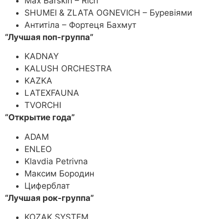
Max Barskih – Rich
SHUMEI & ZLATA OGNEVICH – Буревіями
Антитіла – Фортеця Бахмут
“Лучшая поп-группа”
KADNAY
KALUSH ORCHESTRA
KAZKA
LATEXFAUNA
TVORCHI
“Открытие года”
ADAM
ENLEO
Klavdia Petrivna
Максим Бородин
Циферблат
“Лучшая рок-группа”
KOZAK SYSTEM