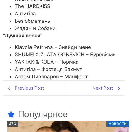
The HARDKISS
Антитіла
Без обмежень
Жадан и Собаки
“Лучшая песня”
Klavdia Petrivna – Знайди мене
SHUMEI & ZLATA OGNEVICH – Буревіями
YAKTAK & KOLA – Порічка
Антитіла – Фортеця Бахмут
Артем Пивоваров – Маніфест
Previous Post
Next Post
Популярное
0
НОВОСТИ