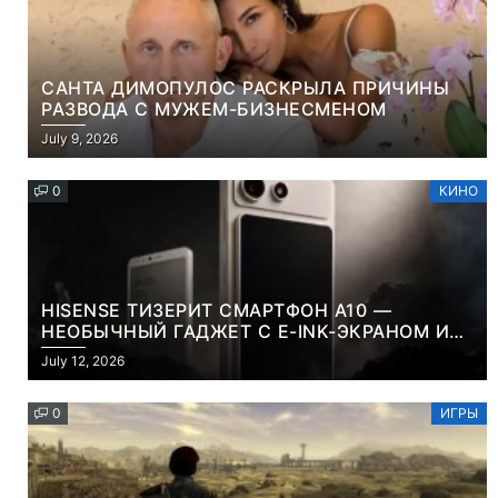
САНТА ДИМОПУЛОС РАСКРЫЛА ПРИЧИНЫ
РАЗВОДА С МУЖЕМ-БИЗНЕСМЕНОМ
July 9, 2026
0
КИНО
HISENSE ТИЗЕРИТ СМАРТФОН A10 —
НЕОБЫЧНЫЙ ГАДЖЕТ С E-INK-ЭКРАНОМ И
СЪЕМНОЙ LCD-ПАНЕЛЬЮ ДЛЯ ЦВЕТНОГО
July 12, 2026
КОНТЕНТА И СОЦСЕТЕЙ
0
ИГРЫ