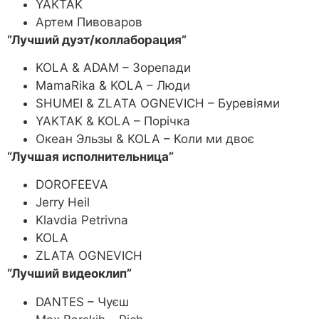
YAKTAK
Артем Пивоваров
“Лучший дуэт/коллаборация”
KOLA & ADAM – Зорепади
MamaRika & KOLA – Люди
SHUMEI & ZLATA OGNEVICH – Буревіями
YAKTAK & KOLA – Порічка
Океан Эльзы & KOLA – Коли ми двоє
“Лучшая исполнительница”
DOROFEEVA
Jerry Heil
Klavdia Petrivna
KOLA
ZLATA OGNEVICH
“Лучший видеоклип”
DANTES – Чуєш