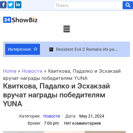
Resident Evil 2 Remake Из ремейков Resident Evil 2 и Resident Evil 3 убрали возможность включить трассировку лучей
Интересное:
Машины-монстры: MSC Tessa – самый большой контейнеровоз в мире на сегодняшний день Информация
Вредоносные обои в Steam Workshop заразили тысячи ПК майнерами и вымогателями
Home
»
Новости
»
Квиткова, Падалко и Эсхакзай
Sony раскрыла цены и даты релиза новых аксессуаров PlayStation — 27” игрового монитора, контроллера для файтингов и беспроводных колонок
вручат награды победителям YUNA
Квиткова, Падалко и Эсхакзай
Oppo выпустила Bubble — прикольный магнитный аксессуар для идеальных селфи
вручат награды победителям
Никто не носит красные вещи эффектнее, чем Белла Хадид: 17 доказательств
YUNA
Многообещающее обновление информации о релизе второго сезона “House of the Dragon”: HBO намерены вернуть фанатов в Вестерос уже в 2024 году
Коллекционер собрал абсолютно все дисковые игры для Xbox 360 за 20 лет
Категория:
Новости
Дата:
May 21, 2024
Странное управление 007 First Light заставило ПК-геймеров поспорить о том, на какую кнопку нужно приседать в играх – C или Ctrl
Время:
7:00 pm
Нет комментариев
Кейтлан Коллинз ответила на слова Дональда Трампа: «Не думаю, что когда-либо видела, чтобы ты улыбался»