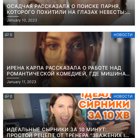
ОСАДЧАЯ РАССКАЗАЛА О ПОИСКЕ ПАРНЯ,
КОТОРОГО ПОХИТИЛИ НА ГЛАЗАХ НЕВЕСТЫ:
“ОН ВЕСЬ УДАР ПРИНЯЛ НА СЕБЯ”
January 10, 2023
0
НОВОСТИ
ИРЕНА КАРПА РАССКАЗАЛА О РАБОТЕ НАД
РОМАНТИЧЕСКОЙ КОМЕДИЕЙ, ГДЕ МИШИНА В
РОЛИ МАТЕРИ-ОДИНОЧКИ
January 11, 2023
0
НОВОСТИ
ИДЕАЛЬНЫЕ СЫРНИКИ ЗА 10 МИНУТ:
ПРОСТОЙ РЕЦЕПТ ОТ ТРЕНЕРА “ЗВАЖЕНИХ І