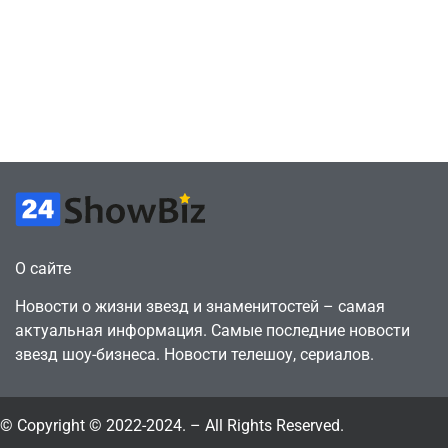
сценарии – 44
6, чтобы играть
сделки за год
как
против 11 двумя
законопослушный
годами ранее
горожанин
July 4, 2026
July 4, 2026
24sbadmin
24sbadmin
О сайте
Новости о жизни звезд и знаменитостей – самая
актуальная информация. Самые последние новости
звезд шоу-бизнеса. Новости телешоу, сериалов.
© Copyright © 2022-2024. – All Rights Reserved.