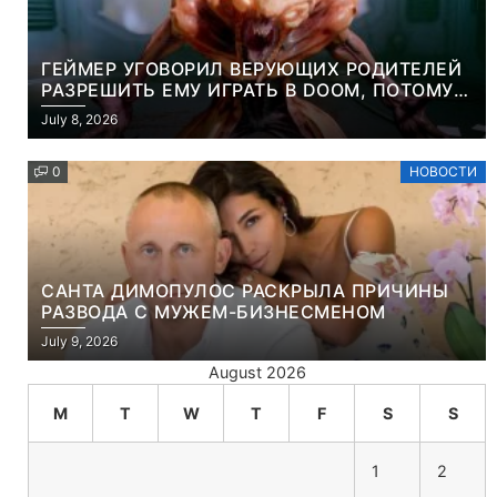
ГЕЙМЕР УГОВОРИЛ ВЕРУЮЩИХ РОДИТЕЛЕЙ
РАЗРЕШИТЬ ЕМУ ИГРАТЬ В DOOM, ПОТОМУ
ЧТО ЭТО ХРИСТИАНСКАЯ ИГРА ПРО
July 8, 2026
УБИЙСТВО ДЕМОНОВ
0
НОВОСТИ
САНТА ДИМОПУЛОС РАСКРЫЛА ПРИЧИНЫ
РАЗВОДА С МУЖЕМ-БИЗНЕСМЕНОМ
July 9, 2026
August 2026
M
T
W
T
F
S
S
1
2