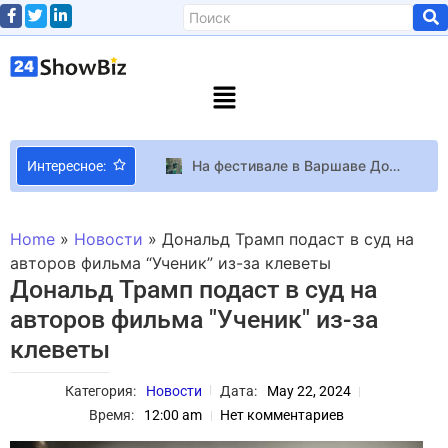
На фестивале в Варшаве Дорн, Луна, Dakooka выступили с россиянами Noize MC и Монеточкой
Интересное:
Певица Дуа Липа и актер Каллум Тернер поженились в Лондоне
В Crimson Desert есть поезд и многие игроки проводят часы в нем и не жалеют об этом
Home
»
Новости
»
Дональд Трамп подаст в суд на
Зажигательная песня, которую будет напевать Европа: YAKTAK представил трек для Нацотбора на Евровидение-2024
авторов фильма “Ученик” из-за клеветы
Дональд Трамп подаст в суд на
Ремейк “The Crow”: Представлен первый трейлер предстоящей адаптации
авторов фильма "Ученик" из-за
70-летний водитель протаранил ворота дома Дженнифер Энистон: мужчину задержали
клеветы
Звезда “Женского квартала” Ирина Сопонару вышла замуж за возлюбленного-британца
Новый прототип самолета X-Plane будет использовать “виртуальные” плоскости из сжатого воздуха Информация
Категория:
Новости
Дата:
May 22, 2024
В Kingdom Come: Deliverance II добавили квест-отсылку на Balatro — Warhorse Studios выпустила обновление и сообщила о 6 млн проданных копий
Время:
12:00 am
Нет комментариев
Фигуристая блондинка устраивает чаепитие в трейлере нового персонажа Zenless Zone Zero