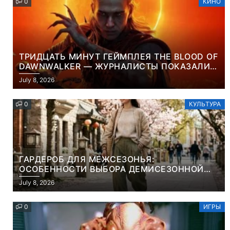
0
КИНО
ТРИДЦАТЬ МИНУТ ГЕЙМПЛЕЯ THE BLOOD OF
DAWNWALKER — ЖУРНАЛИСТЫ ПОКАЗАЛИ
НАЧАЛО НОВОЙ ИГРЫ ОТ ВЕТЕРАНОВ CD
July 8, 2026
PROJEKT RED
0
КУЛЬТУРА
ГАРДЕРОБ ДЛЯ МЕЖСЕЗОНЬЯ:
ОСОБЕННОСТИ ВЫБОРА ДЕМИСЕЗОННОЙ
ПАРКИ И ЭЛЕГАНТНОГО ЖЕНСКОГО ПЛАЩА
July 8, 2026
0
ИГРЫ