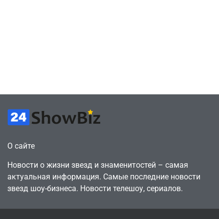
оригинальные
Браун ждёт GTA
сценарии – 44
6, чтобы играть
сделки за год
как
против 11 двумя
законопослушный
годами ранее
горожанин
July 4, 2026
July 4, 2026
24sbadmin
24sbadmin
О сайте
Новости о жизни звезд и знаменитостей – самая
актуальная информация. Самые последние новости
звезд шоу-бизнеса. Новости телешоу, сериалов.