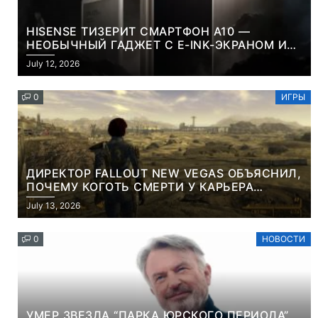
HISENSE ТИЗЕРИТ СМАРТФОН A10 —
НЕОБЫЧНЫЙ ГАДЖЕТ С E-INK-ЭКРАНОМ И
СЪЕМНОЙ LCD-ПАНЕЛЬЮ ДЛЯ ЦВЕТНОГО
July 12, 2026
КОНТЕНТА И СОЦСЕТЕЙ
0
ИГРЫ
ДИРЕКТОР FALLOUT NEW VEGAS ОБЪЯСНИЛ,
ПОЧЕМУ КОГОТЬ СМЕРТИ У КАРЬЕРА
НАМЕРЕННО СНОСИТ ВАМ ГОЛОВУ
July 13, 2026
0
НОВОСТИ
УМЕР ЗВЕЗДА “ПАРКА ЮРСКОГО ПЕРИОДА”