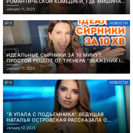
РОМАНТИЧЕСКОЙ КОМЕДИЕЙ, ГДЕ МИШИНА В
РОЛИ МАТЕРИ-ОДИНОЧКИ
January 11, 2023
0
НОВОСТИ
ИДЕАЛЬНЫЕ СЫРНИКИ ЗА 10 МИНУТ:
ПРОСТОЙ РЕЦЕПТ ОТ ТРЕНЕРА “ЗВАЖЕНИХ І
ЩАСЛИВИХ” АНИТЫ ЛУЦЕНКО
January 11, 2023
0
НОВОСТИ
“Я УПАЛА С ПОДЪЕМНИКА”: ВЕДУЩАЯ
НАТАЛЬЯ ОСТРОВСКАЯ РАССКАЗАЛА О
Новости
Игры
НЕПРИЯТНОМ ИНЦИДЕНТЕ В ЗИМНИХ
January 12, 2023
Победительница
Геймеры
КАРПАТАХ