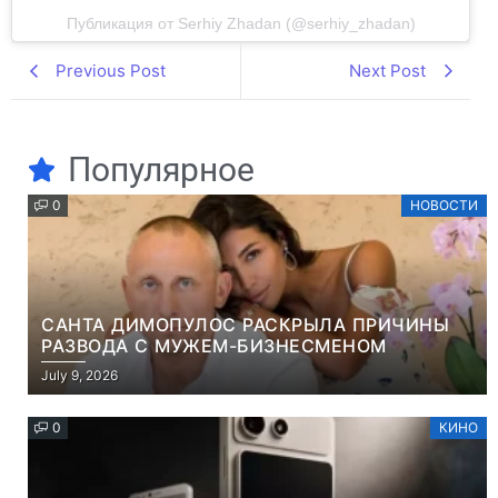
Публикация от Serhiy Zhadan (@serhiy_zhadan)
Previous Post
Next Post
Популярное
0
НОВОСТИ
САНТА ДИМОПУЛОС РАСКРЫЛА ПРИЧИНЫ
РАЗВОДА С МУЖЕМ-БИЗНЕСМЕНОМ
July 9, 2026
0
КИНО