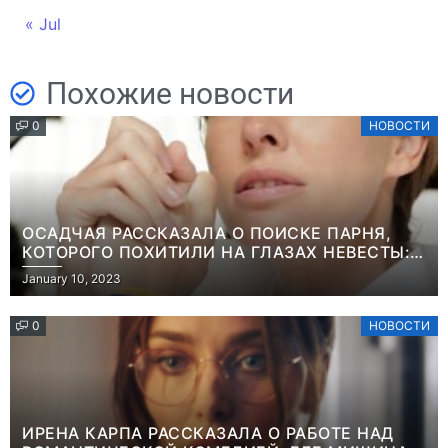
« Jul
Похожие новости
0
НОВОСТИ
ОСАДЧАЯ РАССКАЗАЛА О ПОИСКЕ ПАРНЯ,
КОТОРОГО ПОХИТИЛИ НА ГЛАЗАХ НЕВЕСТЫ:
“ОН ВЕСЬ УДАР ПРИНЯЛ НА СЕБЯ”
January 10, 2023
0
НОВОСТИ
ИРЕНА КАРПА РАССКАЗАЛА О РАБОТЕ НАД