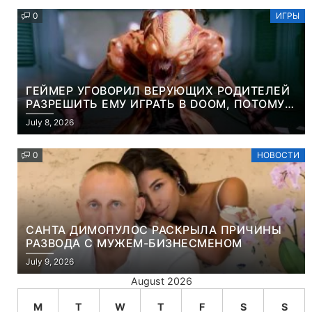
0
ИГРЫ
ГЕЙМЕР УГОВОРИЛ ВЕРУЮЩИХ РОДИТЕЛЕЙ
РАЗРЕШИТЬ ЕМУ ИГРАТЬ В DOOM, ПОТОМУ
ЧТО ЭТО ХРИСТИАНСКАЯ ИГРА ПРО
July 8, 2026
УБИЙСТВО ДЕМОНОВ
0
НОВОСТИ
САНТА ДИМОПУЛОС РАСКРЫЛА ПРИЧИНЫ
РАЗВОДА С МУЖЕМ-БИЗНЕСМЕНОМ
July 9, 2026
August 2026
M
T
W
T
F
S
S