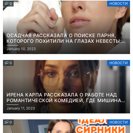
0
НОВОСТИ
ОСАДЧАЯ РАССКАЗАЛА О ПОИСКЕ ПАРНЯ,
КОТОРОГО ПОХИТИЛИ НА ГЛАЗАХ НЕВЕСТЫ:
“ОН ВЕСЬ УДАР ПРИНЯЛ НА СЕБЯ”
January 10, 2023
0
НОВОСТИ
ИРЕНА КАРПА РАССКАЗАЛА О РАБОТЕ НАД
РОМАНТИЧЕСКОЙ КОМЕДИЕЙ, ГДЕ МИШИНА В
РОЛИ МАТЕРИ-ОДИНОЧКИ
January 11, 2023
0
НОВОСТИ