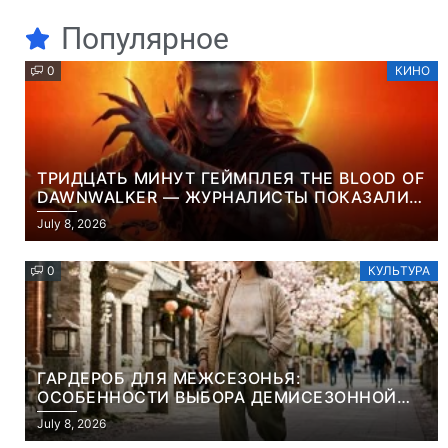
Популярное
0
КИНО
ТРИДЦАТЬ МИНУТ ГЕЙМПЛЕЯ THE BLOOD OF
DAWNWALKER — ЖУРНАЛИСТЫ ПОКАЗАЛИ
НАЧАЛО НОВОЙ ИГРЫ ОТ ВЕТЕРАНОВ CD
July 8, 2026
PROJEKT RED
0
КУЛЬТУРА
ГАРДЕРОБ ДЛЯ МЕЖСЕЗОНЬЯ:
ОСОБЕННОСТИ ВЫБОРА ДЕМИСЕЗОННОЙ
ПАРКИ И ЭЛЕГАНТНОГО ЖЕНСКОГО ПЛАЩА
July 8, 2026