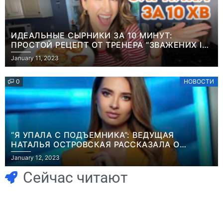
ИДЕАЛЬНЫЕ СЫРНИКИ ЗА 10 МИНУТ:
ПРОСТОЙ РЕЦЕПТ ОТ ТРЕНЕРА “ЗВАЖЕНИХ І
ЩАСЛИВИХ” АНИТЫ ЛУЦЕНКО
January 11, 2023
0
НОВОСТИ
“Я УПАЛА С ПОДЪЕМНИКА”: ВЕДУЩАЯ
НАТАЛЬЯ ОСТРОВСКАЯ РАССКАЗАЛА О
Игры
НЕПРИЯТНОМ ИНЦИДЕНТЕ В ЗИМНИХ
January 12, 2023
Геймеры
КАРПАТАХ
Игры
отменяют
Новичок-геймер
Сейчас читают
подписку PS Plus
попросил помочь
в знак протеста
найти
против
видеокарту в его