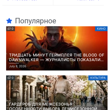
Популярное
0
КИНО
ТРИДЦАТЬ МИНУТ ГЕЙМПЛЕЯ THE BLOOD OF
DAWNWALKER — ЖУРНАЛИСТЫ ПОКАЗАЛИ
НАЧАЛО НОВОЙ ИГРЫ ОТ ВЕТЕРАНОВ CD
July 8, 2026
PROJEKT RED
0
КУЛЬТУРА
ГАРДЕРОБ ДЛЯ МЕЖСЕЗОНЬЯ:
ОСОБЕННОСТИ ВЫБОРА ДЕМИСЕЗОННОЙ