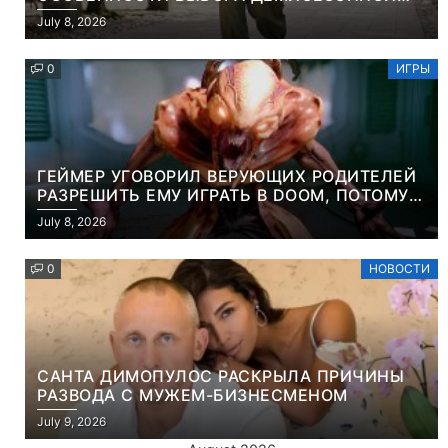
ПАРКИ И ЭЛЕГАНТНОГО ЖЕНСКОГО ПЛАЩА
July 8, 2026
0
ИГРЫ
ГЕЙМЕР УГОВОРИЛ ВЕРУЮЩИХ РОДИТЕЛЕЙ
РАЗРЕШИТЬ ЕМУ ИГРАТЬ В DOOM, ПОТОМУ
ЧТО ЭТО ХРИСТИАНСКАЯ ИГРА ПРО
July 8, 2026
УБИЙСТВО ДЕМОНОВ
0
НОВОСТИ
САНТА ДИМОПУЛОС РАСКРЫЛА ПРИЧИНЫ
РАЗВОДА С МУЖЕМ-БИЗНЕСМЕНОМ
July 9, 2026