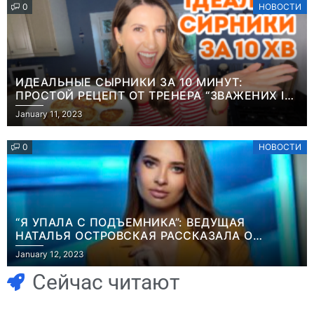
0
НОВОСТИ
ИДЕАЛЬНЫЕ СЫРНИКИ ЗА 10 МИНУТ:
ПРОСТОЙ РЕЦЕПТ ОТ ТРЕНЕРА “ЗВАЖЕНИХ І
ЩАСЛИВИХ” АНИТЫ ЛУЦЕНКО
January 11, 2023
0
НОВОСТИ
“Я УПАЛА С ПОДЪЕМНИКА”: ВЕДУЩАЯ
НАТАЛЬЯ ОСТРОВСКАЯ РАССКАЗАЛА О
Игры
НЕПРИЯТНОМ ИНЦИДЕНТЕ В ЗИМНИХ
January 12, 2023
Геймеры
КАРПАТАХ
Игры
отменяют
Новичок-геймер
Сейчас читают
подписку PS Plus
попросил помочь