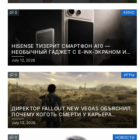
0
КИНО
HISENSE ТИЗЕРИТ СМАРТФОН A10 —
НЕОБЫЧНЫЙ ГАДЖЕТ С E-INK-ЭКРАНОМ И
СЪЕМНОЙ LCD-ПАНЕЛЬЮ ДЛЯ ЦВЕТНОГО
July 12, 2026
КОНТЕНТА И СОЦСЕТЕЙ
0
ИГРЫ
ДИРЕКТОР FALLOUT NEW VEGAS ОБЪЯСНИЛ,
ПОЧЕМУ КОГОТЬ СМЕРТИ У КАРЬЕРА
НАМЕРЕННО СНОСИТ ВАМ ГОЛОВУ
July 13, 2026
0
НОВОСТИ