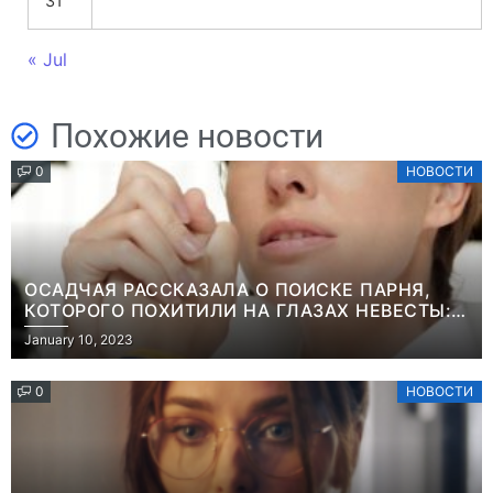
31
« Jul
Похожие новости
0
НОВОСТИ
ОСАДЧАЯ РАССКАЗАЛА О ПОИСКЕ ПАРНЯ,
КОТОРОГО ПОХИТИЛИ НА ГЛАЗАХ НЕВЕСТЫ:
“ОН ВЕСЬ УДАР ПРИНЯЛ НА СЕБЯ”
January 10, 2023
0
НОВОСТИ