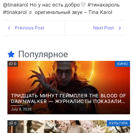
@tinakarol Но у нас есть добро🤍 #тинакароль
#tinakarol ♬ оригинальный звук – Tina Karol
Previous Post
Next Post
Популярное
0
КИНО
ТРИДЦАТЬ МИНУТ ГЕЙМПЛЕЯ THE BLOOD OF
DAWNWALKER — ЖУРНАЛИСТЫ ПОКАЗАЛИ
НАЧАЛО НОВОЙ ИГРЫ ОТ ВЕТЕРАНОВ CD
July 8, 2026
PROJEKT RED
0
КУЛЬТУРА