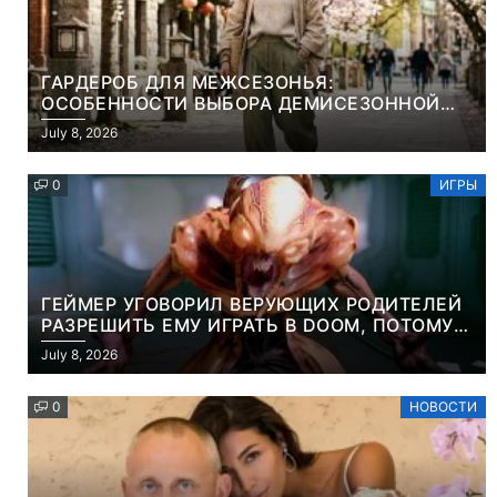
ГАРДЕРОБ ДЛЯ МЕЖСЕЗОНЬЯ:
ОСОБЕННОСТИ ВЫБОРА ДЕМИСЕЗОННОЙ
ПАРКИ И ЭЛЕГАНТНОГО ЖЕНСКОГО ПЛАЩА
July 8, 2026
0
ИГРЫ
ГЕЙМЕР УГОВОРИЛ ВЕРУЮЩИХ РОДИТЕЛЕЙ
РАЗРЕШИТЬ ЕМУ ИГРАТЬ В DOOM, ПОТОМУ
ЧТО ЭТО ХРИСТИАНСКАЯ ИГРА ПРО
July 8, 2026
УБИЙСТВО ДЕМОНОВ
0
НОВОСТИ