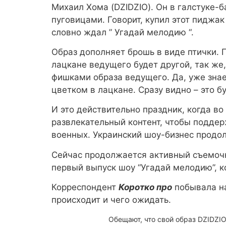
Михаил Хома (DZIDZIO). Он в галстуке-
пуговицами. Говорит, купил этот пиджак
словно ждал ” Угадай мелодию “.
Образ дополняет брошь в виде птички. 
лацкане ведущего будет другой, так же,
фишками образа ведущего. Да, уже знае
цветком в лацкане. Сразу видно – это б
И это действительно праздник, когда в
развлекательный контент, чтобы подде
военных. Украинский шоу-бизнес продол
Сейчас продолжается активный съемоч
первый выпуск шоу “Угадай мелодию”, ко
Корреспондент
Коротко про
побывала на
происходит и чего ожидать.
Обещают, что свой образ DZIDZIO