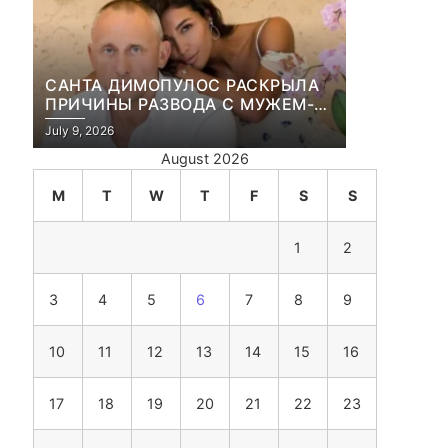
САНТА ДИМОПУЛОС РАСКРЫЛА
ПРИЧИНЫ РАЗВОДА С МУЖЕМ-
БИЗНЕСМЕНОМ
July 9, 2026
August 2026
M
T
W
T
F
S
S
1
2
3
4
5
6
7
8
9
10
11
12
13
14
15
16
17
18
19
20
21
22
23