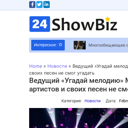
Интересное:
Boundary Продажи
Кэмерон Диас был
Home
»
Новости
»
Ведущий «Угадай мелоди
Перукарські шедев
своих песен не смог угадать
Ведущий «Угадай мелодию» М
Embark исправила
артистов и своих песен не см
Названа причина 
Звезда “Top Gun”,
Категория:
Новости
Дата:
Febr
Андраде в День с
Все способности и
Warframe Роуглайт