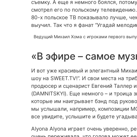
съемку. А еще я немного боялся, потому
смотрел его по польскому телевидению
80-х польское ТВ показывало лучше, че
выучил. Так что я фанат “Угадай мелоди
Ведущий Михаил Хома с игроками первого выпус
«В эфире – самое му
И вот уже красивый и элегантный Михаи
шоу на SWEET.TV!”. И свои места на три
продюсер и сценарист Евгений Таллер 
(DAMNITSKYI). Еще немного – и троица 
которые им наигрывает бэнд под руков
мы услышали, например, композиции MO
все увидите, услышите и будете угадыва
Alyona Alyona играет очень уверенно, р
очень переживала, что голова может ее