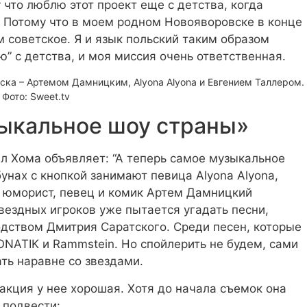
 что люблю этот проект еще с детства, когда
. Потому что в моем родном Новояворовске в конце
м советское. Я и язык польский таким образом
ю” с детства, и моя миссия очень ответственная.
ка – Артемом Дамницким, Alyona Alyona и Евгением Таллером.
Фото: Sweet.tv
зыкальное шоу страны»
л Хома объявляет: “А теперь самое музыкальное
бунах с кнопкой занимают певица Alyona Alyona,
и юморист, певец и комик Артем Дамницкий
звездных игроков уже пытается угадать песни,
одством Дмитрия Саратского. Среди песен, которые
NATIK и Rammstein. Но спойлерить не будем, сами
ть наравне со звездами.
еакция у нее хорошая. Хотя до начала съемок она
 подвести: