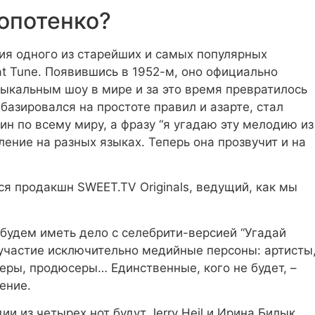
опотенко?
ия одного из старейших и самых популярных
t Tune. Появившись в 1952-м, оно официально
ыкальным шоу в мире и за это время превратилось
базировался на простоте правил и азарте, стал
н по всему миру, а фразу “я угадаю эту мелодию из
ление на разных языках. Теперь она прозвучит и на
я продакшн SWEET.TV Originals, ведущий, как мы
ы будем иметь дело с селебрити-версией “Угадай
 участие исключительно медийные персоны: артисты
еры, продюсеры… Единственные, кого не будет, –
ение.
ии из четырех нот будут Jerry Heil и Ирина Билык,