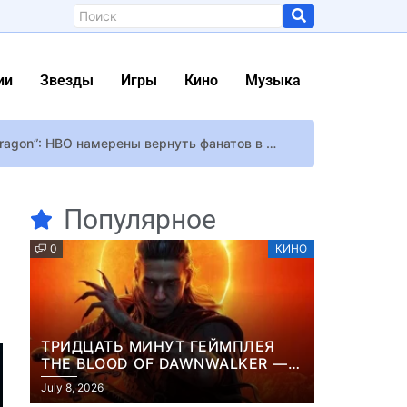
ии
Звезды
Игры
Кино
Музыка
Многообещающее обновление информации о релизе второго сезона “House of the Dragon”: HBO намерены вернуть фанатов в Вестерос уже в 2024 году
 копий
азала сама кинозвезда
Популярное
0
КИНО
рованы интересные события”
нская вспомнила помолвку
ТРИДЦАТЬ МИНУТ ГЕЙМПЛЕЯ
THE BLOOD OF DAWNWALKER —
ЖУРНАЛИСТЫ ПОКАЗАЛИ
July 8, 2026
НАЧАЛО НОВОЙ ИГРЫ ОТ