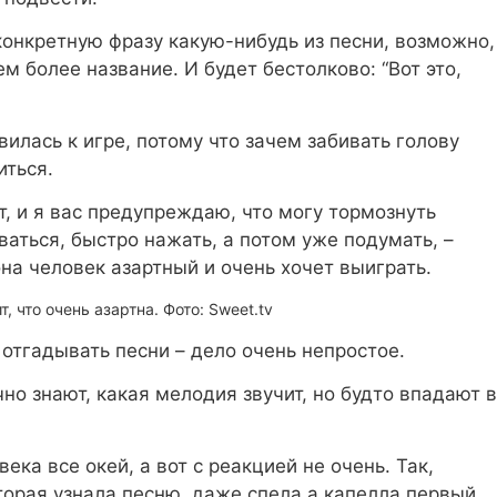
конкретную фразу какую-нибудь из песни, возможно,
ем более название. И будет бестолково: “Вот это,
вилась к игре, потому что зачем забивать голову
иться.
т, и я вас предупреждаю, что могу тормознуть
ваться, быстро нажать, а потом уже подумать, –
она человек азартный и очень хочет выиграть.
т, что очень азартна. Фото: Sweet.tv
 отгадывать песни – дело очень непростое.
но знают, какая мелодия звучит, но будто впадают в
ека все окей, а вот с реакцией не очень. Так,
орая узнала песню, даже спела а капелла первый