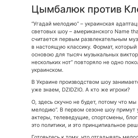
Цымбалюк против Кл
“Угадай мелодию” – украинская адаптац
световых шоу – американского Name tha
считается первым развлекательным муз
в настоящую классику. Формат, который 
основою для тысяч музыкальных виктори
нескольких нот” повторяло не одно поко
украинском.
В Украине производством шоу занимаетс
уже знаем, DZIDZIO. А кто же игроки?
О, здесь скучно не будет, потому что м
мелодию”. В первом сезоне шоу примут
актеры, телеведущие, спортсмены, блог
это политики, и это принципиальное реш
Готовьтесь к тому, что отгадывать мелод