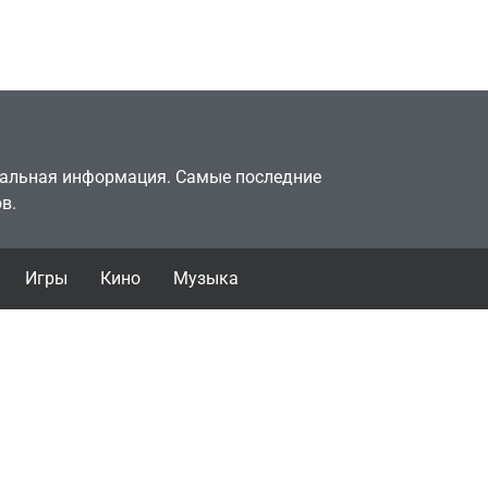
горожанин
July 4, 2026
24sbadmin
туальная информация. Самые последние
в.
Игры
Кино
Музыка