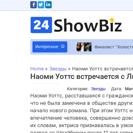
Финалист “Холост
Интересное:
Притула в день св
Художник Джозеф 
Home
»
Звезды
»
Наоми Уоттс встречаетс
“Я – садовая фея”
Наоми Уоттс встречается с
Что приготовить н
Категория:
Звезды
Дата:
Mar
Мисс упругие ягод
Наоми Уоттс, расставшаяся с граждан
Победительница Н
что не была замечена в обществе друг
10 минут геймплея
начало нового романа. При этом Уоттс 
впечатление человека, совершенно дово
Atari выкупила пр
их словам, актриса признавалась в узком
После скандала к
развод со Шрайбером после 11 лет совм