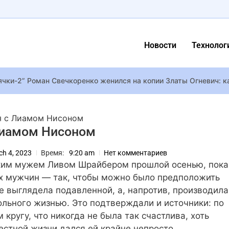
Новости
Технолог
ячки-2” Роман Свечкоренко женился на копии Златы Огневич: к
оего 45-летия показал жену и четырех детей от двух браков
Пепе показал, как выглядел самый первый Аватар
я с Лиамом Нисоном
: Тина Кароль призналась, какой сорт яблок любит и похвастал
 Лиамом Нисоном
а праздничный стол, чтобы не навредить фигуре: советы дието
ch 4, 2023
Время:
9:20 am
Нет комментариев
ицы и стальной пресс: спортивный образ Николь Шерзингер на
ским мужем Ливом Шрайбером прошлой осенью, пока
ацотбора LELÉKA заявила, что хочет передать кубок LAUD
их мужчин — так, чтобы можно было предположить
 отменённого дополнения Awakening для Quake 4 попали в сеть
не выглядела подавленной, а, напротив, производила
льного жизнью. Это подтверждали и источники: по
ава на первые пять игр серии Wizardry и планирует возродить
 кругу, что никогда не была так счастлива, хоть
онцерт во Дворце спорта 24 февраля отменили
естной жизни дался ей крайне непросто.