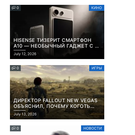
0
КИНО
HISENSE ТИЗЕРИТ СМАРТФОН
-
A10 — НЕОБЫЧНЫЙ ГАДЖЕТ С E-
INK-ЭКРАНОМ И СЪЕМНОЙ LCD-
July 12, 2026
ПАНЕЛЬЮ ДЛЯ ЦВЕТНОГО
КОНТЕНТА И СОЦСЕТЕЙ
0
ИГРЫ
ДИРЕКТОР FALLOUT NEW VEGAS
ОБЪЯСНИЛ, ПОЧЕМУ КОГОТЬ
СМЕРТИ У КАРЬЕРА НАМЕРЕННО
July 13, 2026
СНОСИТ ВАМ ГОЛОВУ
0
НОВОСТИ