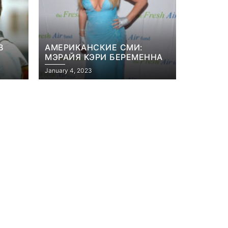
В
АМЕРИКАНСКИЕ СМИ:
МЭРАЙЯ КЭРИ БЕРЕМЕННА
January 4, 2023
Игры
Милли Бобби Браун
ждёт GTA 6, чтобы
елки
играть как
двумя
законопослушный