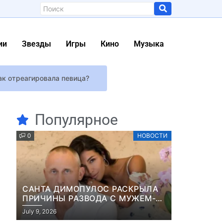
ии
Звезды
Игры
Кино
Музыка
ак отреагировала певица?
Популярное
ась урожаем
0
НОВОСТИ
лога
 Гавайях
САНТА ДИМОПУЛОС РАСКРЫЛА
 45-летнюю франшизу
ПРИЧИНЫ РАЗВОДА С МУЖЕМ-
БИЗНЕСМЕНОМ
July 9, 2026