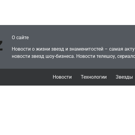
там просто нет
годами ранее
July 4, 2026
July 4, 2026
dmin
24sbadmin
О сайте
Новости о жизни звезд и знаменитостей – самая ак
новости звезд шоу-бизнеса. Новости телешоу, сериало
Новости
Технологии
Звезды