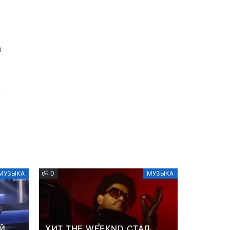
в
МУЗЫКА
0
МУЗЫКА
Й
ХИТ THE WEEKND СТАЛ