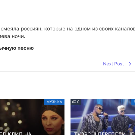
смеяла россиян, которые на одном из своих канало
лева ночи.
зычную песню
Next Post
МУЗЫКА
0
ЕЛ КЛИП НА
TVORCHI ПЕРЕПЕЛИ ЦЕ