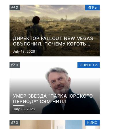
КОНТЕНТА И СОЦСЕТЕЙ
0
ИГРЫ
ДИРЕКТОР FALLOUT NEW VEGAS
ОБЪЯСНИЛ, ПОЧЕМУ КОГОТЬ
СМЕРТИ У КАРЬЕРА НАМЕРЕННО
July 13, 2026
СНОСИТ ВАМ ГОЛОВУ
0
НОВОСТИ
УМЕР ЗВЕЗДА “ПАРКА ЮРСКОГО
ПЕРИОДА” СЭМ НИЛЛ
July 13, 2026
0
КИНО