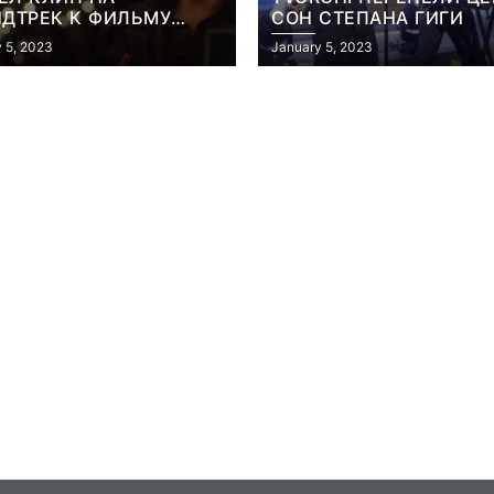
НДТРЕК К ФИЛЬМУ
СОН СТЕПАНА ГИГИ
РИК
 5, 2023
January 5, 2023
ть геймеров
Новости
тает, что мы сами
Победительница
оронили
«Неймовірних дуе
ические копии, а
iSKra: Работаю в 
ерь возмущаемся
а деньги вкладыв
хоронами
творчество
July 4, 2026
July 4, 2026
dmin
24sbadmin