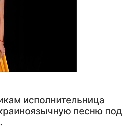
икам исполнительница
украиноязычную песню под
.