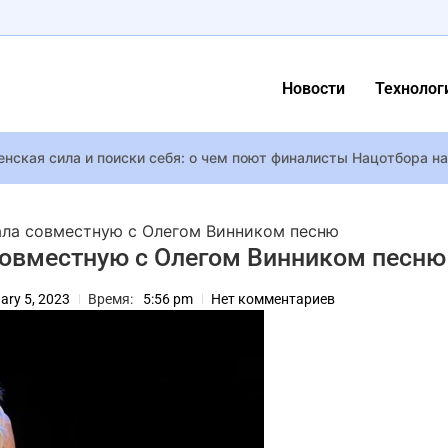
Новости
Технолог
енская сила и поиски себя: о чем поют финалисты Нацотбора н
т увидеть спин-офф Resident Evil про уютную деревенскую жи
ла совместную с Олегом Винником песню
 нового фильма Уэса Андерсона “Город астероидов” со звездн
совместную с Олегом Винником песню
ranger Than Heaven вдохновлена Tekken, игрок управляет каж
ary 5, 2023
Время:
5:56 pm
Нет комментариев
ершила каминг-аут и сменила имя, став Оскаром
не: Амаль Клуни в корсетном платье Del Core
 больше реализма: новый геймдиректор изменил видение Assas
инского сериала Перевозница