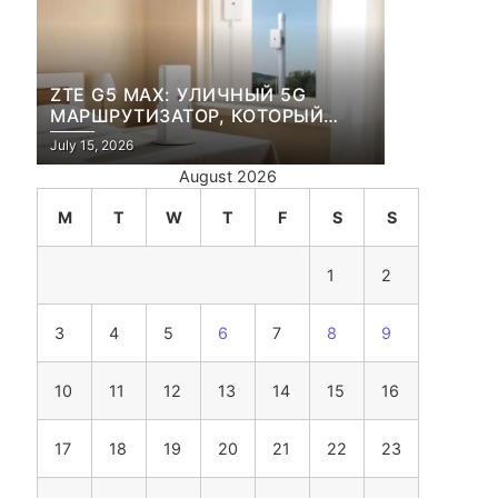
ZTE G5 MAX: УЛИЧНЫЙ 5G
МАРШРУТИЗАТОР, КОТОРЫЙ
ПЕРЕЖИВЕТ И ЛЮТУЮ ЗИМУ, И
July 15, 2026
ЖАРКОЕ ЛЕТО
August 2026
M
T
W
T
F
S
S
1
2
3
4
5
6
7
8
9
10
11
12
13
14
15
16
17
18
19
20
21
22
23