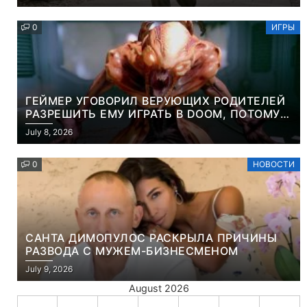
0
ИГРЫ
ГЕЙМЕР УГОВОРИЛ ВЕРУЮЩИХ РОДИТЕЛЕЙ
РАЗРЕШИТЬ ЕМУ ИГРАТЬ В DOOM, ПОТОМУ
ЧТО ЭТО ХРИСТИАНСКАЯ ИГРА ПРО
July 8, 2026
УБИЙСТВО ДЕМОНОВ
0
НОВОСТИ
САНТА ДИМОПУЛОС РАСКРЫЛА ПРИЧИНЫ
РАЗВОДА С МУЖЕМ-БИЗНЕСМЕНОМ
July 9, 2026
August 2026