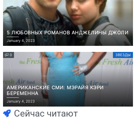
5 ЛЮБОВНЫХ РОМАНОВ АНДЖЕЛИНЫ ДЖОЛИ
January 4, 2023
0
ЗВЕЗДЫ
АМЕРИКАНСКИЕ СМИ: МЭРАЙЯ КЭРИ
БЕРЕМЕННА
Игры
January 4, 2023
Геймеры
Игры
отменяют
Новичок-геймер
Сейчас читают
подписку PS Plus
попросил помочь
в знак протеста
найти
против
видеокарту в его