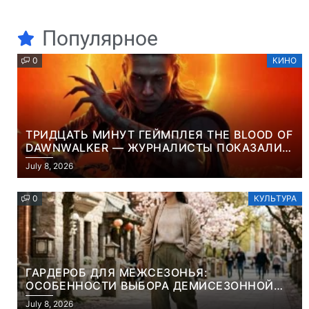
Популярное
0
КИНО
ТРИДЦАТЬ МИНУТ ГЕЙМПЛЕЯ THE BLOOD OF
DAWNWALKER — ЖУРНАЛИСТЫ ПОКАЗАЛИ
НАЧАЛО НОВОЙ ИГРЫ ОТ ВЕТЕРАНОВ CD
July 8, 2026
PROJEKT RED
0
КУЛЬТУРА
ГАРДЕРОБ ДЛЯ МЕЖСЕЗОНЬЯ:
ОСОБЕННОСТИ ВЫБОРА ДЕМИСЕЗОННОЙ
ПАРКИ И ЭЛЕГАНТНОГО ЖЕНСКОГО ПЛАЩА
July 8, 2026