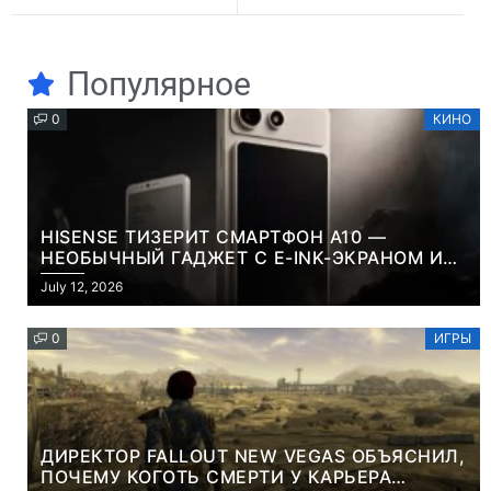
Популярное
0
КИНО
HISENSE ТИЗЕРИТ СМАРТФОН A10 —
НЕОБЫЧНЫЙ ГАДЖЕТ С E-INK-ЭКРАНОМ И
СЪЕМНОЙ LCD-ПАНЕЛЬЮ ДЛЯ ЦВЕТНОГО
July 12, 2026
КОНТЕНТА И СОЦСЕТЕЙ
0
ИГРЫ
ДИРЕКТОР FALLOUT NEW VEGAS ОБЪЯСНИЛ,
ПОЧЕМУ КОГОТЬ СМЕРТИ У КАРЬЕРА