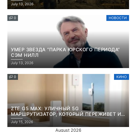
НАМЕРЕННО СНОСИТ ВАМ ГОЛОВУ
July 13, 2026
0
НОВОСТИ
УМЕР ЗВЕЗДА “ПАРКА ЮРСКОГО ПЕРИОДА”
СЭМ НИЛЛ
July 13, 2026
0
КИНО
ZTE G5 MAX: УЛИЧНЫЙ 5G
МАРШРУТИЗАТОР, КОТОРЫЙ ПЕРЕЖИВЕТ И
ЛЮТУЮ ЗИМУ, И ЖАРКОЕ ЛЕТО
July 15, 2026
August 2026