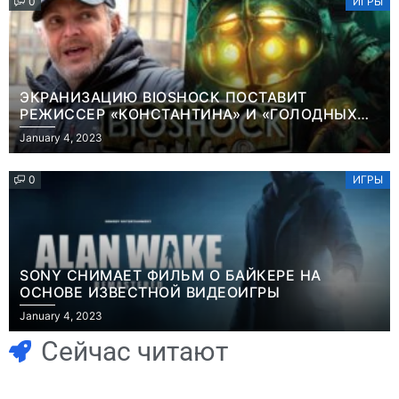
0
ИГРЫ
ЭКРАНИЗАЦИЮ BIOSHOCK ПОСТАВИТ
РЕЖИССЕР «КОНСТАНТИНА» И «ГОЛОДНЫХ
ИГР»
January 4, 2023
0
ИГРЫ
SONY СНИМАЕТ ФИЛЬМ О БАЙКЕРЕ НА
ОСНОВЕ ИЗВЕСТНОЙ ВИДЕОИГРЫ
Игры
January 4, 2023
Часть геймеров
Игры
В Rust теперь
считает, что мы
Сейчас читают
можно снять
сами похоронили
квартиру и
физические