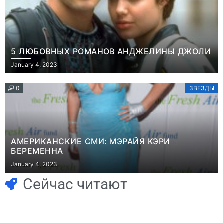
5 ЛЮБОВНЫХ РОМАНОВ АНДЖЕЛИНЫ ДЖОЛИ
January 4, 2023
0
ЗВЕЗДЫ
АМЕРИКАНСКИЕ СМИ: МЭРАЙЯ КЭРИ
БЕРЕМЕННА
Игры
January 4, 2023
Геймеры
Игры
отменяют
Новичок-геймер
Сейчас читают
подписку PS Plus
попросил помочь
в знак протеста
найти
против
видеокарту в его