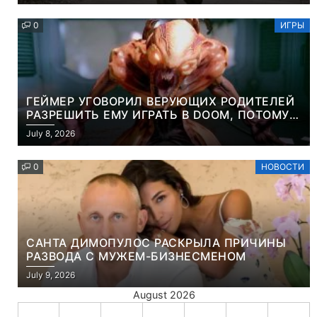
0
ИГРЫ
ГЕЙМЕР УГОВОРИЛ ВЕРУЮЩИХ РОДИТЕЛЕЙ
РАЗРЕШИТЬ ЕМУ ИГРАТЬ В DOOM, ПОТОМУ
ЧТО ЭТО ХРИСТИАНСКАЯ ИГРА ПРО
July 8, 2026
УБИЙСТВО ДЕМОНОВ
0
НОВОСТИ
САНТА ДИМОПУЛОС РАСКРЫЛА ПРИЧИНЫ
РАЗВОДА С МУЖЕМ-БИЗНЕСМЕНОМ
July 9, 2026
August 2026