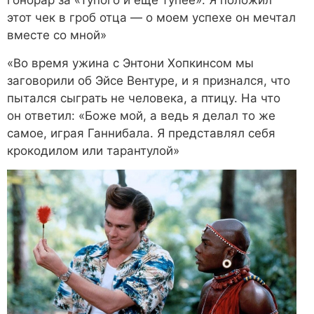
гонорар за «Тупого и еще тупее». Я положил
этот чек в гроб отца — о моем успехе он мечтал
вместе со мной»
«Во время ужина с Энтони Хопкинсом мы
заговорили об Эйсе Вентуре, и я признался, что
пытался сыграть не человека, а птицу. На что
он ответил: «Боже мой, а ведь я делал то же
самое, играя Ганнибала. Я представлял себя
крокодилом или тарантулой»