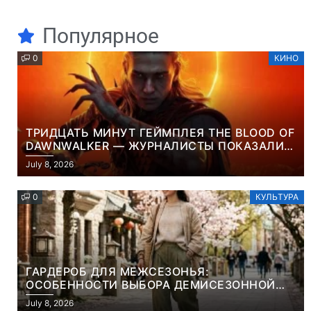
Популярное
0
КИНО
ТРИДЦАТЬ МИНУТ ГЕЙМПЛЕЯ THE BLOOD OF
DAWNWALKER — ЖУРНАЛИСТЫ ПОКАЗАЛИ
НАЧАЛО НОВОЙ ИГРЫ ОТ ВЕТЕРАНОВ CD
July 8, 2026
PROJEKT RED
0
КУЛЬТУРА
ГАРДЕРОБ ДЛЯ МЕЖСЕЗОНЬЯ:
ОСОБЕННОСТИ ВЫБОРА ДЕМИСЕЗОННОЙ
ПАРКИ И ЭЛЕГАНТНОГО ЖЕНСКОГО ПЛАЩА
July 8, 2026