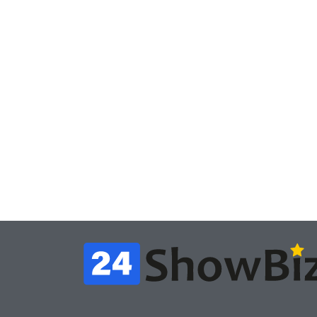
Игры
Час
Игры
В Rust теперь можно
счи
снять квартиру и
пох
открыть магазин – но
физ
вас всё равно
теп
обворуют
по
July 4, 2026
24sbadmin
24sba