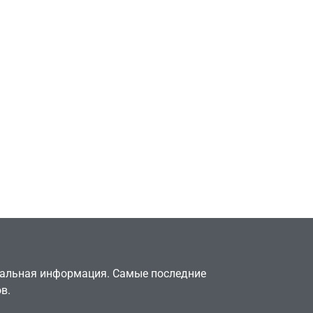
Игры
тів»
Геймеры отменяют
офисе,
подписку PS Plus в знак
аю в
протеста против
цифрового будущего
July 4, 2026
24sbadmin
туальная информация. Самые последние
в.