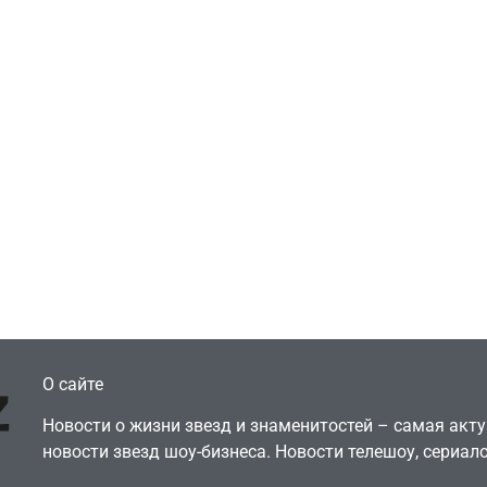
ть геймеров
Новости
тает, что мы сами
Победительница
оронили
«Неймовірних дуе
ические копии, а
iSKra: Работаю в 
ерь возмущаемся
а деньги вкладыв
хоронами
творчество
July 4, 2026
July 4, 2026
dmin
24sbadmin
О сайте
Новости о жизни звезд и знаменитостей – самая ак
новости звезд шоу-бизнеса. Новости телешоу, сериало