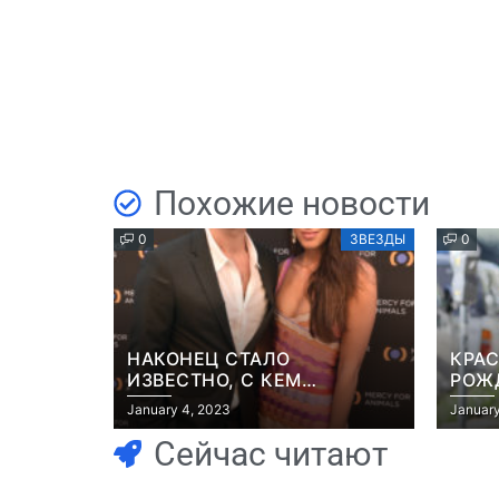
Похожие новости
0
ЗВЕЗДЫ
0
НАКОНЕЦ СТАЛО
КРАС
ИЗВЕСТНО, С КЕМ
РОЖ
ВСТРЕЧАЕТСЯ БРЭД ПИТТ
НА 
January 4, 2023
January
ДЖЕ
Сейчас читают