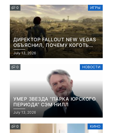
КОНТЕНТА И СОЦСЕТЕЙ
0
ИГРЫ
ДИРЕКТОР FALLOUT NEW VEGAS
ОБЪЯСНИЛ, ПОЧЕМУ КОГОТЬ
СМЕРТИ У КАРЬЕРА НАМЕРЕННО
July 13, 2026
СНОСИТ ВАМ ГОЛОВУ
0
НОВОСТИ
УМЕР ЗВЕЗДА “ПАРКА ЮРСКОГО
ПЕРИОДА” СЭМ НИЛЛ
July 13, 2026
0
КИНО