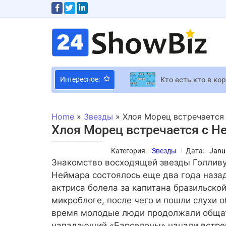
Кто есть кто в ко
Интересное:
Фанаты Final Fant
Home
»
Звезды
»
Хлоя Морец встречается
Creative Assembly
Хлоя Морец встречается с 
Silent Hill: Townfa
Категория:
Звезды
Дата:
Janu
Uncharted В новой
Знакомство восходящей звезды Голливу
Падалко, Хамайко
Неймара состоялось еще два года назад
Александр Усик в 
актриса болела за капитана бразильско
микроблоге, после чего и пошли слухи о
Бэррон Трамп уча
время молодые люди продолжали общать
Премьеры недели:
нападающий «Барселоны» начали встреч