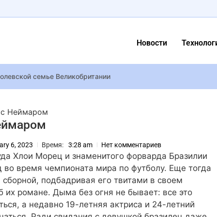
Новости
Технолог
ролевской семье Великобритании
asy XIV все еще пытаются угадать два новых класса дополнения
 с Неймаром
 раскрыла первые шесть фракций Total War Medieval 3 и запуст
Неймаром
ll выйдет 24 сентября на ПК и PS5
ary 6, 2023
Время:
3:28 am
Нет комментариев
 рекламе PlayStation 5 нашли намеки на новую Uncharted
да Хлои Морец и знаменитого форварда Бразилии
, Барбир: истории ведущих, которые ждут мужчин с фронта
 во время чемпионата мира по футболу. Еще тогда
четвертый раз стал отцом – жена родила дочь весом почти 5 к
й сборной, подбадривая его твитами в своем
б их романе. Дыма без огня не бывает: все это
ствует в последнем увлечении напитками благодаря новому би
ся, а недавно 19-летняя актриса и 24-летний
 Билык перевыпустила хит 13-летней давности, а Полякова спе
аться. Ради свидания с девушкой бразилец даже