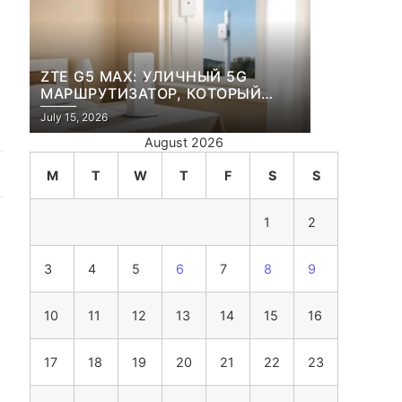
ZTE G5 MAX: УЛИЧНЫЙ 5G
МАРШРУТИЗАТОР, КОТОРЫЙ
ПЕРЕЖИВЕТ И ЛЮТУЮ ЗИМУ, И
July 15, 2026
ЖАРКОЕ ЛЕТО
August 2026
M
T
W
T
F
S
S
1
2
3
4
5
6
7
8
9
10
11
12
13
14
15
16
17
18
19
20
21
22
23