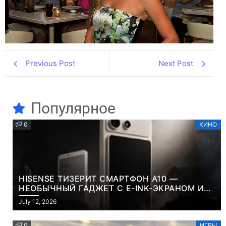
Previous Post
Next Post
Популярное
0
КИНО
HISENSE ТИЗЕРИТ СМАРТФОН A10 —
НЕОБЫЧНЫЙ ГАДЖЕТ С E-INK-ЭКРАНОМ И
СЪЕМНОЙ LCD-ПАНЕЛЬЮ ДЛЯ ЦВЕТНОГО
July 12, 2026
КОНТЕНТА И СОЦСЕТЕЙ
0
ИГРЫ