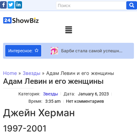
Барби стала самой успешной лентой Warner Bros в Украине
Интересное:
Что известно о новом бойфренде Билли Айлиш — музыканте Джесси Разерфорде?
Бельгия первой объявила своего представителя на Евровидение-2024
Home
»
Звезды
»
Адам Левин и его женщины
Для запуска Assassin’s Creed Black Flag Resynced достаточно видеокарты уровня GeForce GTX 1660: Ubisoft представила системные требования ремейка
Адам Левин и его женщины
Команда мечты: 10 самых сексуальных футболистов мира
Категория:
Звезды
Дата:
January 6, 2023
Сообщество Starfield призывает исправить рейтинг игры в Xbox App после ревью-бомбинга «фанатов PlayStation»
Время:
3:35 am
Нет комментариев
Новый год со звездой: где в праздничную ночь выступят Билык, Джамала, KAZKA, Бобул, Сумская и другие
Джейн Херман
Екатерина Кузнецова ответила на упреки о русском языке в соцсетях
Китай начнет производство ИИ-чипов в обход санкций США
1997-2001
Сборник ретро-игр Marvel MaXimum Collection выйдет 27 марта