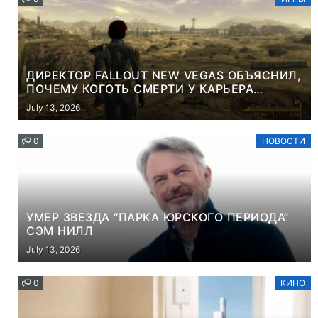
ДИРЕКТОР FALLOUT NEW VEGAS ОБЪЯСНИЛ,
ПОЧЕМУ КОГОТЬ СМЕРТИ У КАРЬЕРА
НАМЕРЕННО СНОСИТ ВАМ ГОЛОВУ
July 13, 2026
0
НОВОСТИ
УМЕР ЗВЕЗДА “ПАРКА ЮРСКОГО ПЕРИОДА”
СЭМ НИЛЛ
July 13, 2026
0
КИНО