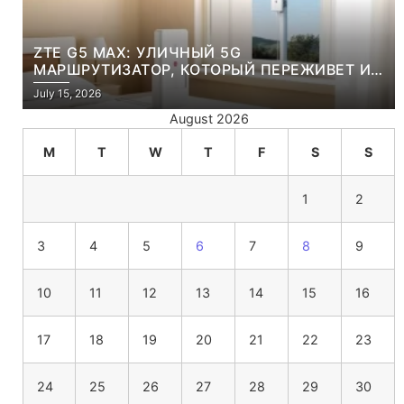
ZTE G5 MAX: УЛИЧНЫЙ 5G
МАРШРУТИЗАТОР, КОТОРЫЙ ПЕРЕЖИВЕТ И
ЛЮТУЮ ЗИМУ, И ЖАРКОЕ ЛЕТО
July 15, 2026
August 2026
M
T
W
T
F
S
S
1
2
3
4
5
6
7
8
9
10
11
12
13
14
15
16
17
18
19
20
21
22
23
24
25
26
27
28
29
30