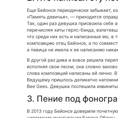
Еще Бейонсе периодически забывает, ко
«Память девичья», — приходится оправд
Так, один раз девушка присвоила себе ав
перечисляя хиты герлс-бэнда, взлетевш
что среди них есть и написанные ею, в т
композицию отец Бейонсе, а по совмест
а певица не имела к ее написанию ника
В другой раз дива и вовсе решила переп
исполняя свои песни, она словно занов
слова композиций написаны ей лично. В
Ведущему пришлось деликатно напомнить
Bee Gees. Девушка поспешила извиниться
3. Пение под фоногр
В 2013 году Бейонсе доверили почетну
церемонии инаугурации Барака Обамы. К