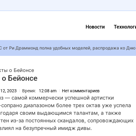
Новости
Технолог
 от Ри Драммонд полна удобных моделей, распродажа ко Дню 
Крейг с красавицей-женой Рейчел Вайс на премьере фильма «Д
пользует ИИ для создания «реалистичных» NPC в The Witcher 4 
кты о Бейонсе
цурин вместе с дочерью от экс-жены трогательно поддержал 
 о Бейонсе
 закрываются и не будут заархивированы – под угрозой удале
 12, 2023
Время:
12:08 am
Нет комментариев
средневековой принцессы в трейлере адвенчуры Elflock
лз — самой коммерчески успешной артистки
ла Gemini Intelligence — набор продвинутых AI-функций на люб
сопрано диапазоном более трех октав уже успела
уголовное дело против группы «Жадан и Собаки» – фронтмен о
агодаря своим выдающимся талантам, а также
летен из-за постоянных скандалов, сопровождающих
тер» Эмма Уотсон с другим видом на свежих кадрах обрадова
повлиял на безупречный имидж дивы.
х фильмов на выходные