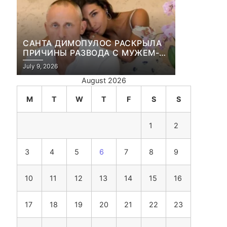
САНТА ДИМОПУЛОС РАСКРЫЛА
ПРИЧИНЫ РАЗВОДА С МУЖЕМ-
БИЗНЕСМЕНОМ
July 9, 2026
August 2026
»
M
T
W
T
F
S
S
1
2
3
4
5
6
7
8
9
10
11
12
13
14
15
16
17
18
19
20
21
22
23