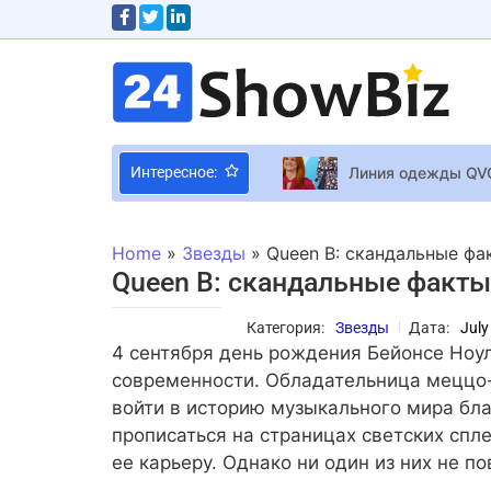
Линия одежды QVC
Интересное:
Ваш выход, Бонд: Дэниэл 
CD Projekt RED ис
Home
»
Звезды
»
Queen B: скандальные фа
До слез: Миша Ка
Queen B: скандальные факты
Форумы RPG Maker
Категория:
Звезды
Дата:
July
Настоящая жизнь 
4 сентября день рождения Бейонсе Ноу
Google анонсирова
современности. Обладательница меццо-
В РФ возбуждено 
войти в историю музыкального мира бл
прописаться на страницах светских сп
Новый «Гарри Пот
ее карьеру. Однако ни один из них не 
Топ-5 небанальны