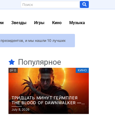
ии
Звезды
Игры
Кино
Музыка
президентов, и мы нашли 10 лучших
остать ножи — 2»
и Cyberpunk 2
Популярное
Дорофееву
0
КИНО
ния 1.4 миллиона сообщений
ой случай жизни
треагировал
ТРИДЦАТЬ МИНУТ ГЕЙМПЛЕЯ
ла фанатов
THE BLOOD OF DAWNWALKER —
ЖУРНАЛИСТЫ ПОКАЗАЛИ
July 8, 2026
НАЧАЛО НОВОЙ ИГРЫ ОТ