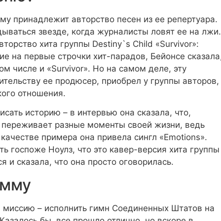
му принадлежит авторство песен из ее репертуара.
ываться звезде, когда журналисты ловят ее на лжи.
торство хита группы Destiny`s Child «Survivor»:
ие на первые строчки хит-парадов, Бейонсе сказала
ом числе и «Survivor». Но на самом деле, эту
ительству ее продюсер, приобрел у группы авторов,
кого отношения.
исать историю – в интервью она сказала, что,
о переживает разные моменты своей жизни, ведь
 качестве примера она привела сингл «Emotions».
 госпоже Ноулз, что это кавер-версия хита группы
 и сказала, что она просто оговорилась.
амму
ю миссию – исполнить гимн Соединенных Штатов на
азалось бы, все прошло отлично, но вскоре в