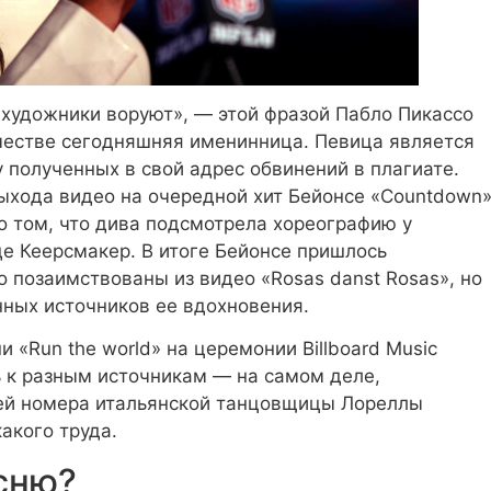
 художники воруют», — этой фразой Пабло Пикассо
рчестве сегодняшняя именинница. Певица является
у полученных в свой адрес обвинений в плагиате.
ыхода видео на очередной хит Бейонсе «Countdown
о том, что дива подсмотрела хореографию у
е Кеерсмакер. В итоге Бейонсе пришлось
о позаимствованы из видео «Rosas danst Rosas», но
нных источников ее вдохновения.
 «Run the world» на церемонии Billboard Music
ь к разным источникам — на самом деле,
ией номера итальянской танцовщицы Лореллы
какого труда.
есню?