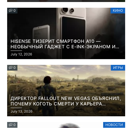
0
КИНО
HISENSE ТИЗЕРИТ СМАРТФОН A10 —
НЕОБЫЧНЫЙ ГАДЖЕТ С E-INK-ЭКРАНОМ И
СЪЕМНОЙ LCD-ПАНЕЛЬЮ ДЛЯ ЦВЕТНОГО
July 12, 2026
КОНТЕНТА И СОЦСЕТЕЙ
0
ИГРЫ
ДИРЕКТОР FALLOUT NEW VEGAS ОБЪЯСНИЛ,
ПОЧЕМУ КОГОТЬ СМЕРТИ У КАРЬЕРА
НАМЕРЕННО СНОСИТ ВАМ ГОЛОВУ
July 13, 2026
0
НОВОСТИ