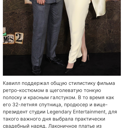
Кавилл поддержал общую стилистику фильма
ретро-костюмом в щеголеватую тонкую
полоску и красным галстуком. В то время как
его 32-летняя спутница, продюсер и вице-
президент студии Legendary Entertainment, для
такого важного дня выбрала практически
свадебный наряд. Лаконичное платье из