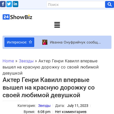
Иванна Онуфрийчук сообщила радостную новость: “Мы очень счастливы”
Интересное:
Новый виджет PlayStation 5 сообщит, во что играют ваши соседи — Sony тестирует интересное нововведение
Кайли Дженнер поддержала Тимоти Шаламе в фильме Marty Supreme Orange во время гала-концерта кинофестиваля в Палм-Спрингс
Home
»
Звезды
»
Актер Генри Кавилл впервые
Анонсирована игра по мотивам ранобэ Goblin Slayer с полностью оригинальной историей
вышел на красную дорожку со своей любимой
девушкой
Мандалорец 3 сезон обзор 1 серии
Актер Генри Кавилл впервые
Анастасия Оруджова из “Женского квартала” выходит замуж
вышел на красную дорожку со
OpenMW 0.51.0 расширил поддержку магических модов для Morrowind и устранил множество вылетов
своей любимой девушкой
Назревает новый скандал!: Сумская бурно отреагировала высказывания Фарион в интервью Эммы Антонюк
В Steam вышел атомсферный сурвайвал-рогалик Dark Light Survivor с возможностью смены смены перспективы
Категория:
Звезды
Дата:
July 11, 2023
Самые красивые звезды за 40
Время:
6:08 pm
Нет комментариев