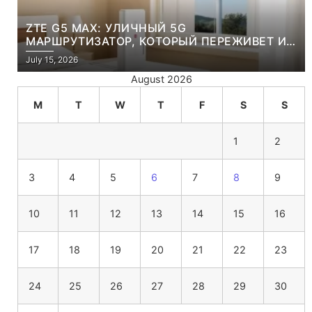
ZTE G5 MAX: УЛИЧНЫЙ 5G
МАРШРУТИЗАТОР, КОТОРЫЙ ПЕРЕЖИВЕТ И
ЛЮТУЮ ЗИМУ, И ЖАРКОЕ ЛЕТО
July 15, 2026
August 2026
M
T
W
T
F
S
S
1
2
3
4
5
6
7
8
9
10
11
12
13
14
15
16
17
18
19
20
21
22
23
24
25
26
27
28
29
30