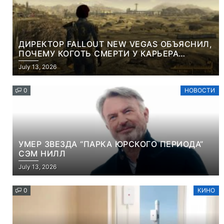
ДИРЕКТОР FALLOUT NEW VEGAS ОБЪЯСНИЛ,
ПОЧЕМУ КОГОТЬ СМЕРТИ У КАРЬЕРА
НАМЕРЕННО СНОСИТ ВАМ ГОЛОВУ
July 13, 2026
0
НОВОСТИ
УМЕР ЗВЕЗДА “ПАРКА ЮРСКОГО ПЕРИОДА”
СЭМ НИЛЛ
July 13, 2026
0
КИНО