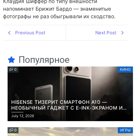
Клаудия Шиффер по типу внешности
напоминает Брижит Бардо — знаменитые
фотографы не раз обыгрывали их сходство.
Previous Post
Next Post
Популярное
0
КИНО
HISENSE ТИЗЕРИТ СМАРТФОН A10 —
НЕОБЫЧНЫЙ ГАДЖЕТ С E-INK-ЭКРАНОМ И
СЪЕМНОЙ LCD-ПАНЕЛЬЮ ДЛЯ ЦВЕТНОГО
July 12, 2026
КОНТЕНТА И СОЦСЕТЕЙ
0
ИГРЫ