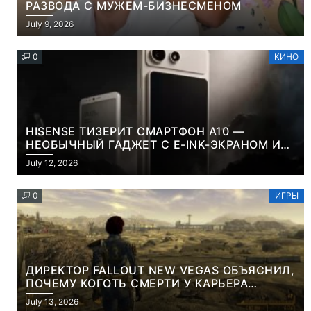
РАЗВОДА С МУЖЕМ-БИЗНЕСМЕНОМ
July 9, 2026
0
КИНО
HISENSE ТИЗЕРИТ СМАРТФОН A10 —
НЕОБЫЧНЫЙ ГАДЖЕТ С E-INK-ЭКРАНОМ И
СЪЕМНОЙ LCD-ПАНЕЛЬЮ ДЛЯ ЦВЕТНОГО
July 12, 2026
КОНТЕНТА И СОЦСЕТЕЙ
0
ИГРЫ
ДИРЕКТОР FALLOUT NEW VEGAS ОБЪЯСНИЛ,
ПОЧЕМУ КОГОТЬ СМЕРТИ У КАРЬЕРА
НАМЕРЕННО СНОСИТ ВАМ ГОЛОВУ
July 13, 2026