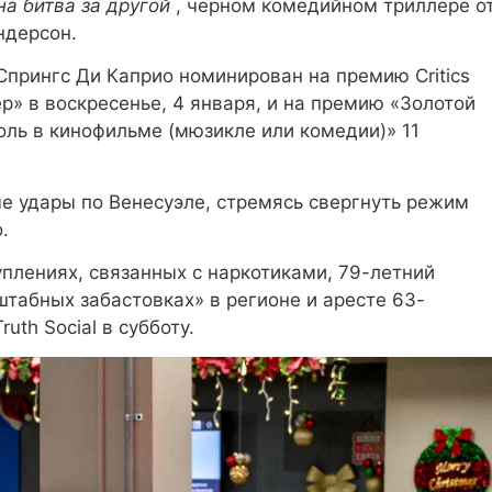
на битва за другой
, черном комедийном триллере о
ндерсон.
прингс Ди Каприо номинирован на премию Critics
р» в воскресенье, 4 января, и на премию «Золотой
оль в кинофильме (мюзикле или комедии)» 11
е удары по Венесуэле, стремясь свергнуть режим
.
плениях, связанных с наркотиками, 79-летний
табных забастовках» в регионе и аресте 63-
uth Social в субботу.