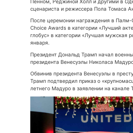
Пенном, Реджиной Холл и другими в
Од
сценариста и режиссера Пола Томаса А
После церемонии награждения в Палм-С
Choice Awards в категории «Лучший акте
глобус» в категории «Лучшая мужская р
января.
Президент Дональд Трамп начал военны
президента Венесуэлы Николаса Мадуро
Обвинив президента Венесуэлы в престу
Трамп подтвердил приказ о «крупномасш
летнего Мадуро в заявлении на канале Tr