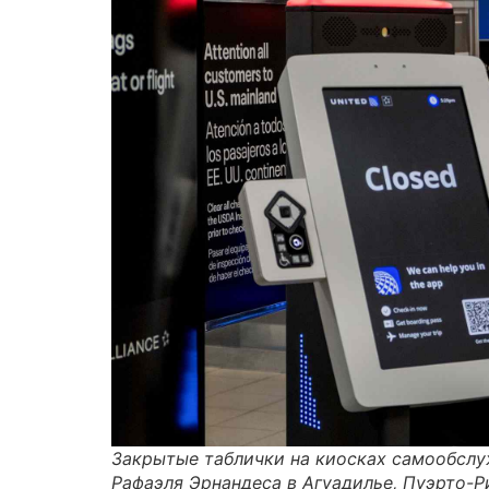
Закрытые таблички на киосках самообслуж
Рафаэля Эрнандеса в Агуадилье, Пуэрто-Ри