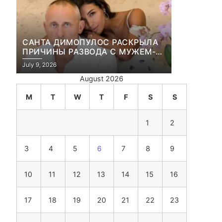
САНТА ДИМОПУЛОС РАСКРЫЛА
ПРИЧИНЫ РАЗВОДА С МУЖЕМ-
БИЗНЕСМЕНОМ
July 9, 2026
August 2026
M
T
W
T
F
S
S
1
2
3
4
5
6
7
8
9
10
11
12
13
14
15
16
17
18
19
20
21
22
23