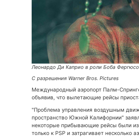
Леонардо Ди Каприо в роли Боба Фергюсон
С разрешения Warner Bros. Pictures
Международный аэропорт Палм-Спрингс 
объявив, что вылетающие рейсы приост
"Проблема управления воздушным движ
пространство Южной Калифорнии" заявл
некоторые прибывающие рейсы были изм
только к PSP и затрагивает несколько а