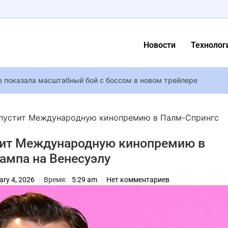
Новости
Технолог
ire показала масштабный бой с боссом в новом трейлере
ейт Миддлтон неожиданно появились на кинопремии BAFTA
иске
опустит Международную кинопремию в Палм-Спрингс
ок-группы Scorpions Джеймс Коттак: что известно о его жизни
тит Международную кинопремию в
Мистецтво Вираження та Стилю
ампа на Венесуэлу
устила главную музыкальную тему 007 First Light
ary 4, 2026
Время:
5:29 am
Нет комментариев
рса, звезду Marvel, признали виновным в нападении на бывш
01” Александра Николаенко посетила новогоднюю вечеринку Т
ings – Gollum GTX 1080 и 16 ГБ RAM — системные требования The 