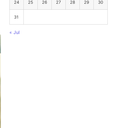
24
25
26
27
28
29
30
31
« Jul