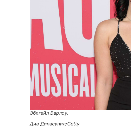
Эбигейл Барлоу.
Диа Дипасупил/Getty