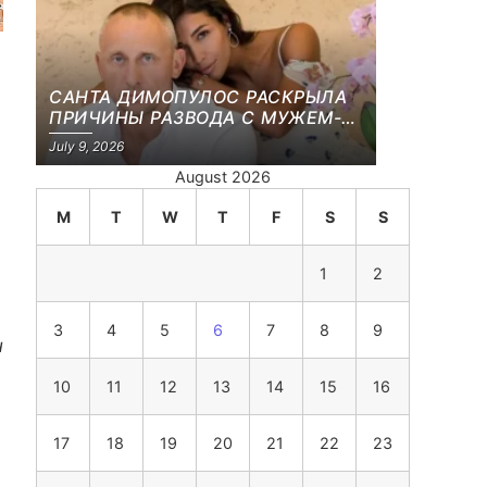
САНТА ДИМОПУЛОС РАСКРЫЛА
ПРИЧИНЫ РАЗВОДА С МУЖЕМ-
БИЗНЕСМЕНОМ
July 9, 2026
August 2026
M
T
W
T
F
S
S
1
2
3
4
5
6
7
8
9
н
10
11
12
13
14
15
16
17
18
19
20
21
22
23