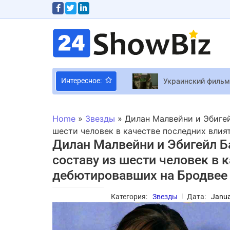
Украинский фильм
Интересное:
Mafia: The Old Co
Карли Рэй Джепсен
Home
»
Звезды
»
Дилан Малвейни и Эбиге
Звезда “Будиночк
шести человек в качестве последних влия
Дилан Малвейни и Эбигейл Б
Блогер Анита Соло
составу из шести человек в 
дебютировавших на Бродвее
Аквамен оказался
Тина Кароль призн
Категория:
Звезды
Дата:
Janua
Avatar 2 Новый “
Планета — новая, 