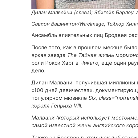
Дилан Малвейни (слева); Эбигейл Барлоу. 
Савион Вашингтон/WireImage; Тейлор Хилл
Ансамбль влиятельных лиц Бродвея рас
После того, как в прошлом месяце было
яркая звезда
The
Тайная жизнь мормон
роли Рокси Харт в
Чикаго,
еще один рау
дело.
Дилан Малвани, получившая миллионы 
«100 дней девичества», документирующи
популярном мюзикле
Six,
class=”notrans
короля Генриха VIII.
Малвани (который использует местоимен
самой известной жены английского коро
Также на Бродвее в этом шоу дебютируе