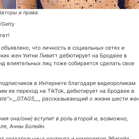
Авторы и права:
/Getty
тет!
 объявлено, что личность в социальных сетях и
ских жен
Уитни Ливитт дебютирует на Бродвее в
нд влиятельных лиц тоже собирается сделать свое
подписчиков в Интернете благодаря видеороликам
м ее переход на TikTok, дебютирует на Бродвее в
late”>__GTAG5__
, рассказывающий о жизни шести же
ия она/они) вступит в роль второй и, возможно,
ля, Анны Болейн.
т создательница контента и композитор Эбигейл