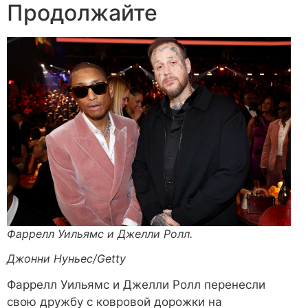
Продолжайте
Фаррелл Уильямс и Джелли Ролл.
Джонни Нуньес/Getty
Фаррелл Уильямс и Джелли Ролл перенесли
свою дружбу с ковровой дорожки на