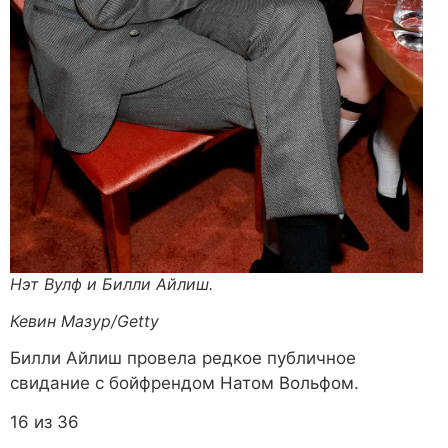
Нэт Вулф и Билли Айлиш.
Кевин Мазур/Getty
Билли Айлиш провела редкое публичное
свидание с бойфрендом Натом Вольфом.
16 из 36