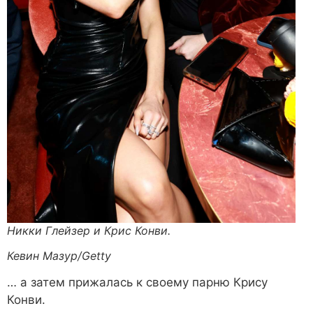
Никки Глейзер и Крис Конви.
Кевин Мазур/Getty
… а затем прижалась к своему парню Крису
Конви.