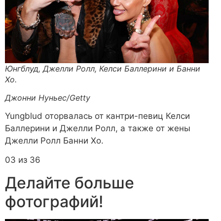
Юнгблуд, Джелли Ролл, Келси Баллерини и Банни
Хо.
Джонни Нуньес/Getty
Yungblud оторвалась от кантри-певиц Келси
Баллерини и Джелли Ролл, а также от жены
Джелли Ролл Банни Хо.
03 из 36
Делайте больше
фотографий!