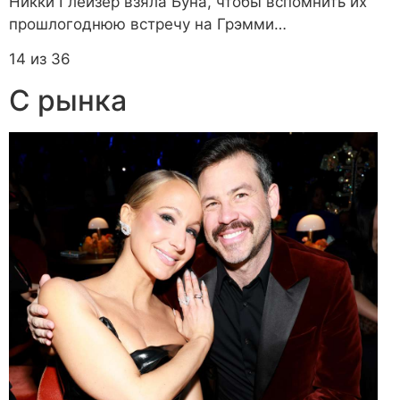
Никки Глейзер взяла Буна, чтобы вспомнить их
прошлогоднюю встречу на Грэмми…
14 из 36
С рынка