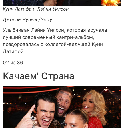
Куин Латифа и Лэйни Уилсон.
Джонни Нуньес/Getty
Улыбчивая Лэйни Уилсон, которая вручала
лучший современный кантри-альбом,
поздоровалась с коллегой-ведущей Куин
Латифой.
02 из 36
Качаем' Страна