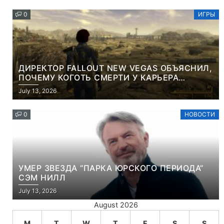
0
ИГРЫ
ДИРЕКТОР FALLOUT NEW VEGAS ОБЪЯСНИЛ,
ПОЧЕМУ КОГОТЬ СМЕРТИ У КАРЬЕРА
НАМЕРЕННО СНОСИТ ВАМ ГОЛОВУ
July 13, 2026
0
НОВОСТИ
УМЕР ЗВЕЗДА “ПАРКА ЮРСКОГО ПЕРИОДА”
СЭМ НИЛЛ
July 13, 2026
August 2026
M
T
W
T
F
S
S