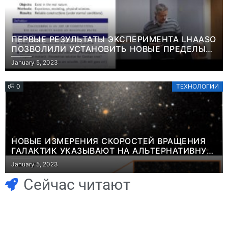
ПЕРВЫЕ РЕЗУЛЬТАТЫ ЭКСПЕРИМЕНТА LHAASO
ПОЗВОЛИЛИ УСТАНОВИТЬ НОВЫЕ ПРЕДЕЛЫ
ВРЕМЕНИ ЖИЗНИ ТЯЖЕЛЫХ ЧАСТИЦ ТЕМНОЙ
January 5, 2023
МАТЕРИИ ИНФОРМАЦИЯ
0
ТЕХНОЛОГИИ
НОВЫЕ ИЗМЕРЕНИЯ СКОРОСТЕЙ ВРАЩЕНИЯ
ГАЛАКТИК УКАЗЫВАЮТ НА АЛЬТЕРНАТИВНУЮ
Игры
ТЕОРИЮ ГРАВИТАЦИИ, КАК НА ВОЗМОЖНОЕ
January 5, 2023
Геймеры
ОБЪЯСНЕНИЕ ФЕНОМЕНА ТЕМНОЙ МАТЕРИИ
Игры
ИНФОРМАЦИЯ
отменяют
Новичок-геймер
Сейчас читают
подписку PS Plus
попросил помочь
в знак протеста
найти
против
видеокарту в его