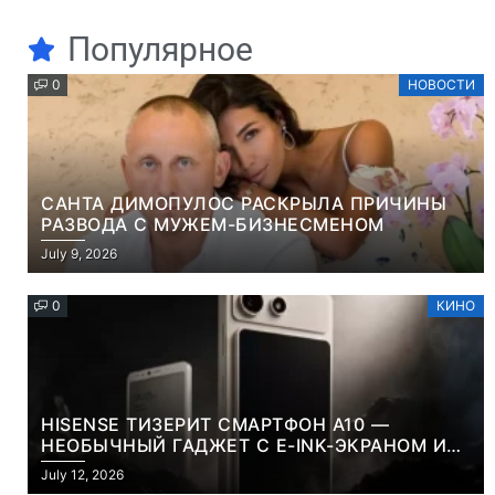
Популярное
0
НОВОСТИ
САНТА ДИМОПУЛОС РАСКРЫЛА ПРИЧИНЫ
РАЗВОДА С МУЖЕМ-БИЗНЕСМЕНОМ
July 9, 2026
0
КИНО
HISENSE ТИЗЕРИТ СМАРТФОН A10 —
НЕОБЫЧНЫЙ ГАДЖЕТ С E-INK-ЭКРАНОМ И
СЪЕМНОЙ LCD-ПАНЕЛЬЮ ДЛЯ ЦВЕТНОГО
July 12, 2026
КОНТЕНТА И СОЦСЕТЕЙ