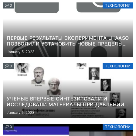
0
ТЕХНОЛОГИИ
ПЕРВЫЕ РЕЗУЛЬТАТЫ ЭКСПЕРИМЕНТА LHAASO
ПОЗВОЛИЛИ УСТАНОВИТЬ НОВЫЕ ПРЕДЕЛЫ
ВРЕМЕНИ ЖИЗНИ ТЯЖЕЛЫХ ЧАСТИЦ ТЕМНОЙ
January 5, 2023
МАТЕРИИИНФОРМАЦИЯ
0
ТЕХНОЛОГИИ
УЧЕНЫЕ ВПЕРВЫЕ СИНТЕЗИРОВАЛИ И
ИССЛЕДОВАЛИ МАТЕРИАЛЫ ПРИ ДАВЛЕНИИ
СВЫШЕ ТЕРАПАСКАЛЯИНФОРМАЦИЯ
January 5, 2023
0
ТЕХНОЛОГИИ