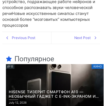
устройство, подражающее работе нейронов и
способное распознавать звуки человеческой
речиНовые искусственные синапсы станут
основой более “мозговитых” компьютерных
процессоров
Previous Post
Next Post
Популярное
0
КИНО
HISENSE ТИЗЕРИТ СМАРТФОН A10 —
НЕОБЫЧНЫЙ ГАДЖЕТ С E-INK-ЭКРАНОМ И
СЪЕМНОЙ LCD-ПАНЕЛЬЮ ДЛЯ ЦВЕТНОГО
July 12, 2026
КОНТЕНТА И СОЦСЕТЕЙ