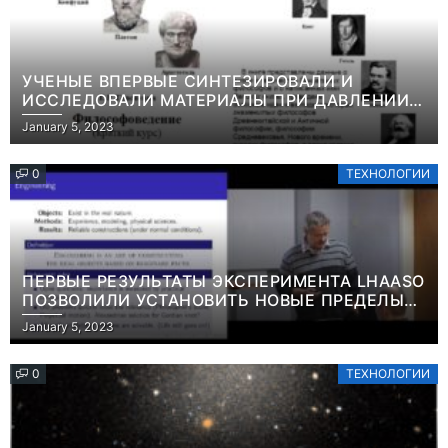
УЧЕНЫЕ ВПЕРВЫЕ СИНТЕЗИРОВАЛИ И
ИССЛЕДОВАЛИ МАТЕРИАЛЫ ПРИ ДАВЛЕНИИ
СВЫШЕ ТЕРАПАСКАЛЯИНФОРМАЦИЯ
January 5, 2023
0
ТЕХНОЛОГИИ
ПЕРВЫЕ РЕЗУЛЬТАТЫ ЭКСПЕРИМЕНТА LHAASO
ПОЗВОЛИЛИ УСТАНОВИТЬ НОВЫЕ ПРЕДЕЛЫ
ВРЕМЕНИ ЖИЗНИ ТЯЖЕЛЫХ ЧАСТИЦ ТЕМНОЙ
January 5, 2023
МАТЕРИИ ИНФОРМАЦИЯ
0
ТЕХНОЛОГИИ