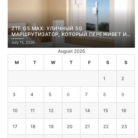
ZTE G5 MAX: УЛИЧНЫЙ 5G
МАРШРУТИЗАТОР, КОТОРЫЙ ПЕРЕЖИВЕТ И
ЛЮТУЮ ЗИМУ, И ЖАРКОЕ ЛЕТО
July 15, 2026
August 2026
M
T
W
T
F
S
S
1
2
3
4
5
6
7
8
9
10
11
12
13
14
15
16
17
18
19
20
21
22
23