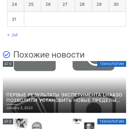
24
25
26
27
28
29
30
31
« Jul
Похожие новости
0
ТЕХНОЛОГИИ
ПЕРВЫЕ РЕЗУЛЬТАТЫ ЭКСПЕРИМЕНТА LHAASO
ПОЗВОЛИЛИ УСТАНОВИТЬ НОВЫЕ ПРЕДЕЛЫ
ВРЕМЕНИ ЖИЗНИ ТЯЖЕЛЫХ ЧАСТИЦ ТЕМНОЙ
January 5, 2023
МАТЕРИИИНФОРМАЦИЯ
0
ТЕХНОЛОГИИ