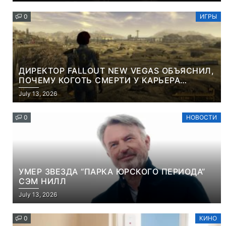
0
ИГРЫ
ДИРЕКТОР FALLOUT NEW VEGAS ОБЪЯСНИЛ,
ПОЧЕМУ КОГОТЬ СМЕРТИ У КАРЬЕРА
НАМЕРЕННО СНОСИТ ВАМ ГОЛОВУ
July 13, 2026
0
НОВОСТИ
УМЕР ЗВЕЗДА “ПАРКА ЮРСКОГО ПЕРИОДА”
СЭМ НИЛЛ
July 13, 2026
0
КИНО