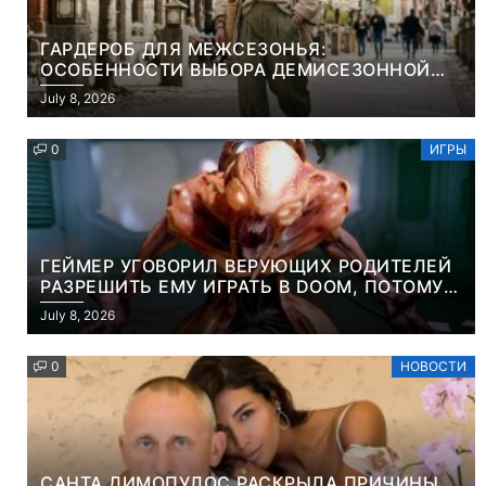
ГАРДЕРОБ ДЛЯ МЕЖСЕЗОНЬЯ:
ОСОБЕННОСТИ ВЫБОРА ДЕМИСЕЗОННОЙ
ПАРКИ И ЭЛЕГАНТНОГО ЖЕНСКОГО ПЛАЩА
July 8, 2026
0
ИГРЫ
ГЕЙМЕР УГОВОРИЛ ВЕРУЮЩИХ РОДИТЕЛЕЙ
РАЗРЕШИТЬ ЕМУ ИГРАТЬ В DOOM, ПОТОМУ
ЧТО ЭТО ХРИСТИАНСКАЯ ИГРА ПРО
July 8, 2026
УБИЙСТВО ДЕМОНОВ
0
НОВОСТИ
САНТА ДИМОПУЛОС РАСКРЫЛА ПРИЧИНЫ