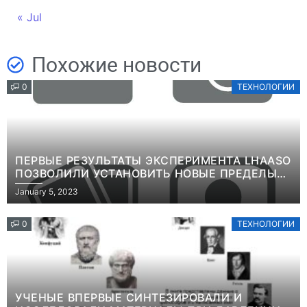
« Jul
Похожие новости
0
ТЕХНОЛОГИИ
ПЕРВЫЕ РЕЗУЛЬТАТЫ ЭКСПЕРИМЕНТА LHAASO
ПОЗВОЛИЛИ УСТАНОВИТЬ НОВЫЕ ПРЕДЕЛЫ
ВРЕМЕНИ ЖИЗНИ ТЯЖЕЛЫХ ЧАСТИЦ ТЕМНОЙ
January 5, 2023
МАТЕРИИИНФОРМАЦИЯ
0
ТЕХНОЛОГИИ
УЧЕНЫЕ ВПЕРВЫЕ СИНТЕЗИРОВАЛИ И