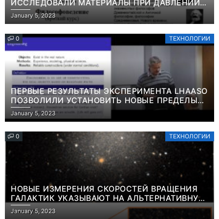
ИССЛЕДОВАЛИ МАТЕРИАЛЫ ПРИ ДАВЛЕНИИ
СВЫШЕ ТЕРАПАСКАЛЯИНФОРМАЦИЯ
January 5, 2023
0
ТЕХНОЛОГИИ
ПЕРВЫЕ РЕЗУЛЬТАТЫ ЭКСПЕРИМЕНТА LHAASO
ПОЗВОЛИЛИ УСТАНОВИТЬ НОВЫЕ ПРЕДЕЛЫ
ВРЕМЕНИ ЖИЗНИ ТЯЖЕЛЫХ ЧАСТИЦ ТЕМНОЙ
January 5, 2023
МАТЕРИИ ИНФОРМАЦИЯ
0
ТЕХНОЛОГИИ
НОВЫЕ ИЗМЕРЕНИЯ СКОРОСТЕЙ ВРАЩЕНИЯ
ГАЛАКТИК УКАЗЫВАЮТ НА АЛЬТЕРНАТИВНУЮ
Игры
ТЕОРИЮ ГРАВИТАЦИИ, КАК НА ВОЗМОЖНОЕ
January 5, 2023
Геймеры
ОБЪЯСНЕНИЕ ФЕНОМЕНА ТЕМНОЙ МАТЕРИИ
Игры