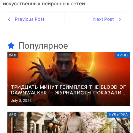
искусственных нейронных сетей
Previous Post
Next Post
Популярное
0
КИНО
ТРИДЦАТЬ МИНУТ ГЕЙМПЛЕЯ THE BLOOD OF
DAWNWALKER — ЖУРНАЛИСТЫ ПОКАЗАЛИ
НАЧАЛО НОВОЙ ИГРЫ ОТ ВЕТЕРАНОВ CD
July 8, 2026
PROJEKT RED
0
КУЛЬТУРА