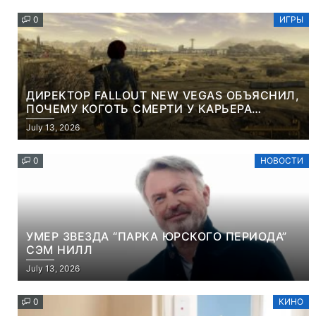
0
ИГРЫ
ДИРЕКТОР FALLOUT NEW VEGAS ОБЪЯСНИЛ,
ПОЧЕМУ КОГОТЬ СМЕРТИ У КАРЬЕРА
НАМЕРЕННО СНОСИТ ВАМ ГОЛОВУ
July 13, 2026
0
НОВОСТИ
УМЕР ЗВЕЗДА “ПАРКА ЮРСКОГО ПЕРИОДА”
СЭМ НИЛЛ
July 13, 2026
0
КИНО