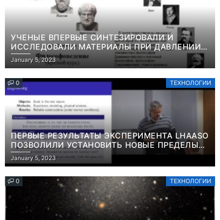
УЧЕНЫЕ ВПЕРВЫЕ СИНТЕЗИРОВАЛИ И
ИССЛЕДОВАЛИ МАТЕРИАЛЫ ПРИ ДАВЛЕНИИ
СВЫШЕ ТЕРАПАСКАЛЯИНФОРМАЦИЯ
January 5, 2023
0
ТЕХНОЛОГИИ
ПЕРВЫЕ РЕЗУЛЬТАТЫ ЭКСПЕРИМЕНТА LHAASO
ПОЗВОЛИЛИ УСТАНОВИТЬ НОВЫЕ ПРЕДЕЛЫ
ВРЕМЕНИ ЖИЗНИ ТЯЖЕЛЫХ ЧАСТИЦ ТЕМНОЙ
January 5, 2023
МАТЕРИИ ИНФОРМАЦИЯ
0
ТЕХНОЛОГИИ