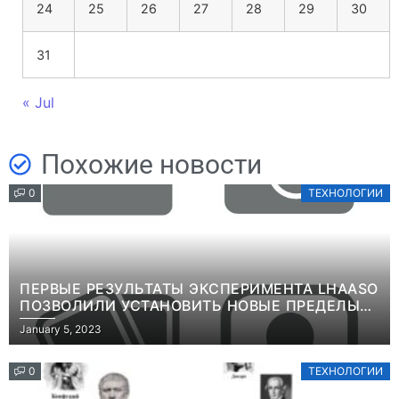
24
25
26
27
28
29
30
31
« Jul
Похожие новости
0
ТЕХНОЛОГИИ
ПЕРВЫЕ РЕЗУЛЬТАТЫ ЭКСПЕРИМЕНТА LHAASO
ПОЗВОЛИЛИ УСТАНОВИТЬ НОВЫЕ ПРЕДЕЛЫ
ВРЕМЕНИ ЖИЗНИ ТЯЖЕЛЫХ ЧАСТИЦ ТЕМНОЙ
January 5, 2023
МАТЕРИИИНФОРМАЦИЯ
0
ТЕХНОЛОГИИ