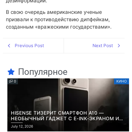
дезинформации.
В свою очередь американские ученые
призвали к противодействию дипфейкам,
созданным «вражескими государствами».
Previous Post
Next Post
Популярное
0
КИНО
HISENSE ТИЗЕРИТ СМАРТФОН A10 —
НЕОБЫЧНЫЙ ГАДЖЕТ С E-INK-ЭКРАНОМ И
СЪЕМНОЙ LCD-ПАНЕЛЬЮ ДЛЯ ЦВЕТНОГО
July 12, 2026
КОНТЕНТА И СОЦСЕТЕЙ