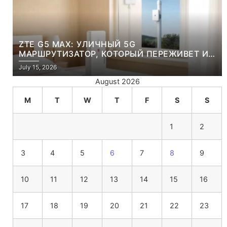
ZTE G5 MAX: УЛИЧНЫЙ 5G
МАРШРУТИЗАТОР, КОТОРЫЙ ПЕРЕЖИВЕТ И
ЛЮТУЮ ЗИМУ, И ЖАРКОЕ ЛЕТО
July 15, 2026
August 2026
M
T
W
T
F
S
S
1
2
3
4
5
6
7
8
9
10
11
12
13
14
15
16
17
18
19
20
21
22
23