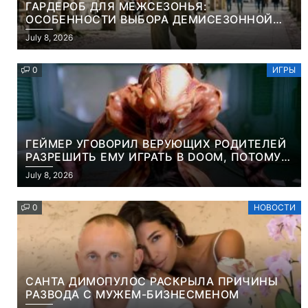
ГАРДЕРОБ ДЛЯ МЕЖСЕЗОНЬЯ:
ОСОБЕННОСТИ ВЫБОРА ДЕМИСЕЗОННОЙ
ПАРКИ И ЭЛЕГАНТНОГО ЖЕНСКОГО ПЛАЩА
July 8, 2026
0
ИГРЫ
ГЕЙМЕР УГОВОРИЛ ВЕРУЮЩИХ РОДИТЕЛЕЙ
РАЗРЕШИТЬ ЕМУ ИГРАТЬ В DOOM, ПОТОМУ
ЧТО ЭТО ХРИСТИАНСКАЯ ИГРА ПРО
July 8, 2026
УБИЙСТВО ДЕМОНОВ
0
НОВОСТИ
САНТА ДИМОПУЛОС РАСКРЫЛА ПРИЧИНЫ
РАЗВОДА С МУЖЕМ-БИЗНЕСМЕНОМ