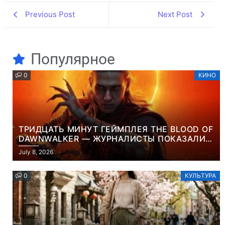
Previous Post
Next Post
Популярное
0
КИНО
ТРИДЦАТЬ МИНУТ ГЕЙМПЛЕЯ THE BLOOD OF
DAWNWALKER — ЖУРНАЛИСТЫ ПОКАЗАЛИ
НАЧАЛО НОВОЙ ИГРЫ ОТ ВЕТЕРАНОВ CD
July 8, 2026
PROJEKT RED
0
КУЛЬТУРА