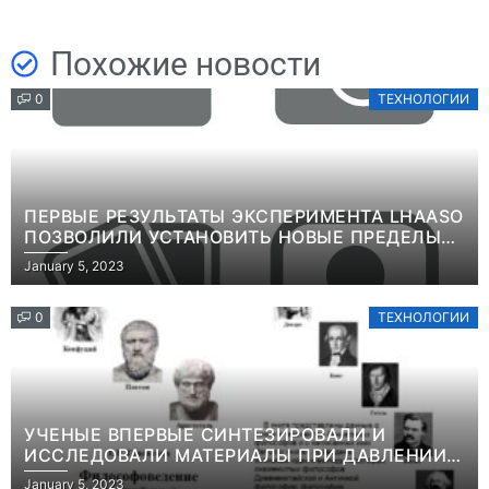
Похожие новости
0
ТЕХНОЛОГИИ
ПЕРВЫЕ РЕЗУЛЬТАТЫ ЭКСПЕРИМЕНТА LHAASO
ПОЗВОЛИЛИ УСТАНОВИТЬ НОВЫЕ ПРЕДЕЛЫ
ВРЕМЕНИ ЖИЗНИ ТЯЖЕЛЫХ ЧАСТИЦ ТЕМНОЙ
January 5, 2023
МАТЕРИИИНФОРМАЦИЯ
0
ТЕХНОЛОГИИ
УЧЕНЫЕ ВПЕРВЫЕ СИНТЕЗИРОВАЛИ И
ИССЛЕДОВАЛИ МАТЕРИАЛЫ ПРИ ДАВЛЕНИИ
СВЫШЕ ТЕРАПАСКАЛЯИНФОРМАЦИЯ
January 5, 2023