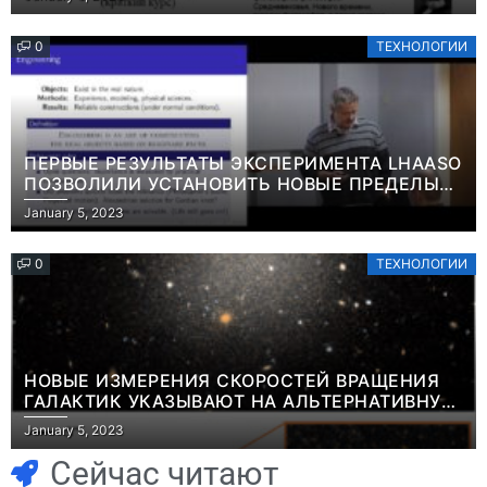
0
ТЕХНОЛОГИИ
ПЕРВЫЕ РЕЗУЛЬТАТЫ ЭКСПЕРИМЕНТА LHAASO
ПОЗВОЛИЛИ УСТАНОВИТЬ НОВЫЕ ПРЕДЕЛЫ
ВРЕМЕНИ ЖИЗНИ ТЯЖЕЛЫХ ЧАСТИЦ ТЕМНОЙ
January 5, 2023
МАТЕРИИ ИНФОРМАЦИЯ
0
ТЕХНОЛОГИИ
НОВЫЕ ИЗМЕРЕНИЯ СКОРОСТЕЙ ВРАЩЕНИЯ
ГАЛАКТИК УКАЗЫВАЮТ НА АЛЬТЕРНАТИВНУЮ
Игры
ТЕОРИЮ ГРАВИТАЦИИ, КАК НА ВОЗМОЖНОЕ
January 5, 2023
Геймеры
ОБЪЯСНЕНИЕ ФЕНОМЕНА ТЕМНОЙ МАТЕРИИ
Игры
ИНФОРМАЦИЯ
отменяют
Новичок-геймер
Сейчас читают