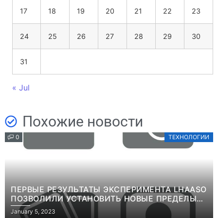
17
18
19
20
21
22
23
24
25
26
27
28
29
30
31
« Jul
Похожие новости
0
ТЕХНОЛОГИИ
ПЕРВЫЕ РЕЗУЛЬТАТЫ ЭКСПЕРИМЕНТА LHAASO
ПОЗВОЛИЛИ УСТАНОВИТЬ НОВЫЕ ПРЕДЕЛЫ
ВРЕМЕНИ ЖИЗНИ ТЯЖЕЛЫХ ЧАСТИЦ ТЕМНОЙ
January 5, 2023
МАТЕРИИИНФОРМАЦИЯ