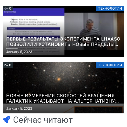
0
ТЕХНОЛОГИИ
ПЕРВЫЕ РЕЗУЛЬТАТЫ ЭКСПЕРИМЕНТА LHAASO
ПОЗВОЛИЛИ УСТАНОВИТЬ НОВЫЕ ПРЕДЕЛЫ
ВРЕМЕНИ ЖИЗНИ ТЯЖЕЛЫХ ЧАСТИЦ ТЕМНОЙ
January 5, 2023
МАТЕРИИ ИНФОРМАЦИЯ
0
ТЕХНОЛОГИИ
НОВЫЕ ИЗМЕРЕНИЯ СКОРОСТЕЙ ВРАЩЕНИЯ
ГАЛАКТИК УКАЗЫВАЮТ НА АЛЬТЕРНАТИВНУЮ
Игры
ТЕОРИЮ ГРАВИТАЦИИ, КАК НА ВОЗМОЖНОЕ
January 5, 2023
Геймеры
ОБЪЯСНЕНИЕ ФЕНОМЕНА ТЕМНОЙ МАТЕРИИ
Игры
ИНФОРМАЦИЯ
отменяют
Новичок-геймер
Сейчас читают
подписку PS Plus
попросил помочь