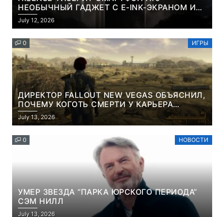
НЕОБЫЧНЫЙ ГАДЖЕТ С E-INK-ЭКРАНОМ И
СЪЕМНОЙ LCD-ПАНЕЛЬЮ ДЛЯ ЦВЕТНОГО
July 12, 2026
КОНТЕНТА И СОЦСЕТЕЙ
0
ИГРЫ
ДИРЕКТОР FALLOUT NEW VEGAS ОБЪЯСНИЛ,
ПОЧЕМУ КОГОТЬ СМЕРТИ У КАРЬЕРА
НАМЕРЕННО СНОСИТ ВАМ ГОЛОВУ
July 13, 2026
0
НОВОСТИ
УМЕР ЗВЕЗДА “ПАРКА ЮРСКОГО ПЕРИОДА”
СЭМ НИЛЛ
July 13, 2026