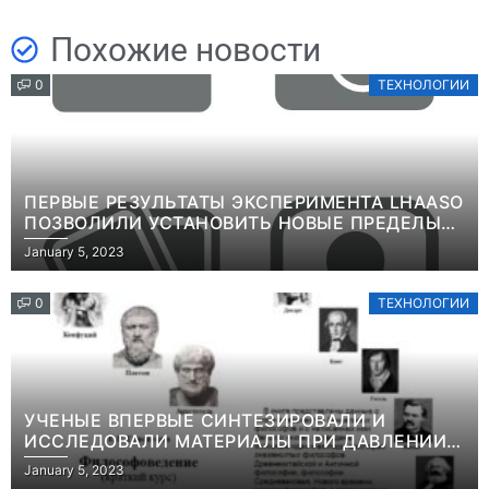
Похожие новости
0
ТЕХНОЛОГИИ
ПЕРВЫЕ РЕЗУЛЬТАТЫ ЭКСПЕРИМЕНТА LHAASO
ПОЗВОЛИЛИ УСТАНОВИТЬ НОВЫЕ ПРЕДЕЛЫ
ВРЕМЕНИ ЖИЗНИ ТЯЖЕЛЫХ ЧАСТИЦ ТЕМНОЙ
January 5, 2023
МАТЕРИИИНФОРМАЦИЯ
0
ТЕХНОЛОГИИ
УЧЕНЫЕ ВПЕРВЫЕ СИНТЕЗИРОВАЛИ И
ИССЛЕДОВАЛИ МАТЕРИАЛЫ ПРИ ДАВЛЕНИИ
СВЫШЕ ТЕРАПАСКАЛЯИНФОРМАЦИЯ
January 5, 2023