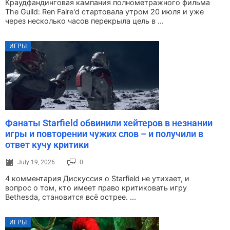
Краудфандинговая кампания полнометражного фильма
The Guild: Ren Faire'd стартовала утром 20 июля и уже
через несколько часов перекрыла цель в ...
ИГРЫ
Фанаты Starfield обвинили хейтеров в незнании
игры и повторении чужих слов – и получили в
ответ кучу критики
July 19, 2026
0
4 комментария Дискуссия о Starfield не утихает, и
вопрос о том, кто имеет право критиковать игру
Bethesda, становится всё острее. ...
ИГРЫ