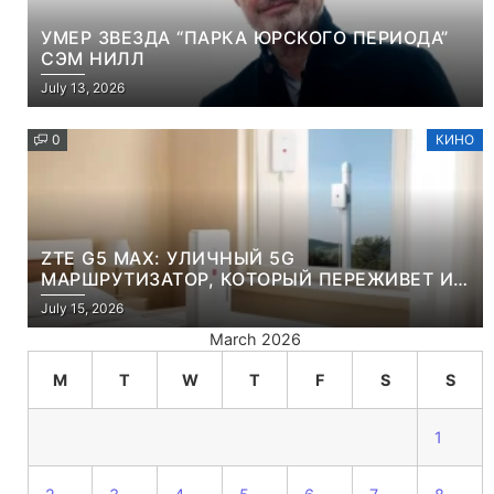
УМЕР ЗВЕЗДА “ПАРКА ЮРСКОГО ПЕРИОДА”
СЭМ НИЛЛ
July 13, 2026
0
КИНО
ZTE G5 MAX: УЛИЧНЫЙ 5G
МАРШРУТИЗАТОР, КОТОРЫЙ ПЕРЕЖИВЕТ И
ЛЮТУЮ ЗИМУ, И ЖАРКОЕ ЛЕТО
July 15, 2026
March 2026
M
T
W
T
F
S
S
1