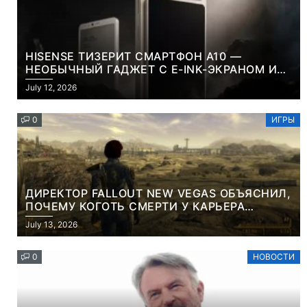
HISENSE ТИЗЕРИТ СМАРТФОН A10 —
НЕОБЫЧНЫЙ ГАДЖЕТ С E-INK-ЭКРАНОМ И
СЪЕМНОЙ LCD-ПАНЕЛЬЮ ДЛЯ ЦВЕТНОГО
July 12, 2026
КОНТЕНТА И СОЦСЕТЕЙ
0
ИГРЫ
ДИРЕКТОР FALLOUT NEW VEGAS ОБЪЯСНИЛ,
ПОЧЕМУ КОГОТЬ СМЕРТИ У КАРЬЕРА
НАМЕРЕННО СНОСИТ ВАМ ГОЛОВУ
July 13, 2026
0
НОВОСТИ