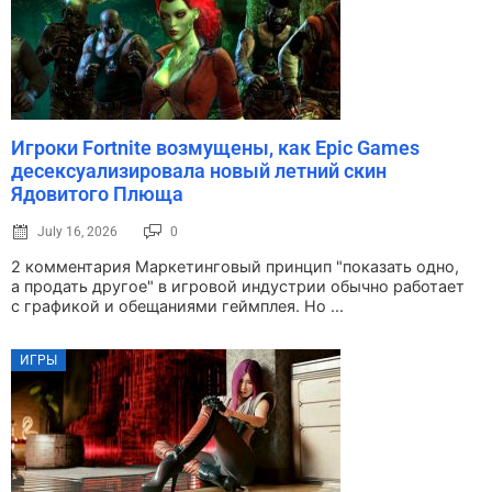
Игроки Fortnite возмущены, как Epic Games
десексуализировала новый летний скин
Ядовитого Плюща
July 16, 2026
0
2 комментария Маркетинговый принцип "показать одно,
а продать другое" в игровой индустрии обычно работает
с графикой и обещаниями геймплея. Но ...
ИГРЫ