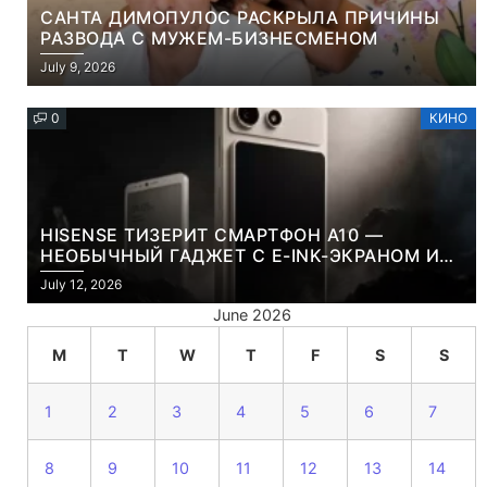
САНТА ДИМОПУЛОС РАСКРЫЛА ПРИЧИНЫ
РАЗВОДА С МУЖЕМ-БИЗНЕСМЕНОМ
July 9, 2026
0
КИНО
HISENSE ТИЗЕРИТ СМАРТФОН A10 —
НЕОБЫЧНЫЙ ГАДЖЕТ С E-INK-ЭКРАНОМ И
СЪЕМНОЙ LCD-ПАНЕЛЬЮ ДЛЯ ЦВЕТНОГО
July 12, 2026
КОНТЕНТА И СОЦСЕТЕЙ
June 2026
M
T
W
T
F
S
S
1
2
3
4
5
6
7
8
9
10
11
12
13
14