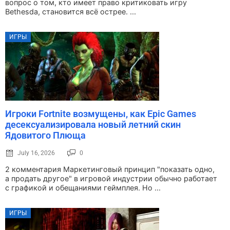
вопрос о том, кто имеет право критиковать игру
Bethesda, становится всё острее. ...
ИГРЫ
Игроки Fortnite возмущены, как Epic Games
десексуализировала новый летний скин
Ядовитого Плюща
July 16, 2026
0
2 комментария Маркетинговый принцип "показать одно,
а продать другое" в игровой индустрии обычно работает
с графикой и обещаниями геймплея. Но ...
ИГРЫ