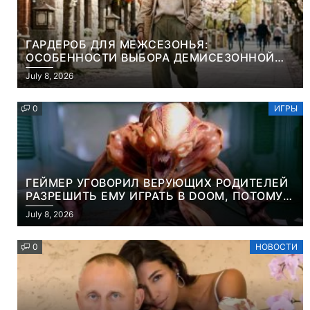
ГАРДЕРОБ ДЛЯ МЕЖСЕЗОНЬЯ:
ОСОБЕННОСТИ ВЫБОРА ДЕМИСЕЗОННОЙ
ПАРКИ И ЭЛЕГАНТНОГО ЖЕНСКОГО ПЛАЩА
July 8, 2026
0
ИГРЫ
ГЕЙМЕР УГОВОРИЛ ВЕРУЮЩИХ РОДИТЕЛЕЙ
РАЗРЕШИТЬ ЕМУ ИГРАТЬ В DOOM, ПОТОМУ
ЧТО ЭТО ХРИСТИАНСКАЯ ИГРА ПРО
July 8, 2026
УБИЙСТВО ДЕМОНОВ
0
НОВОСТИ